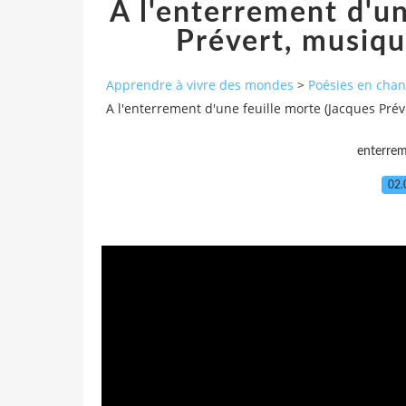
A l'enterrement d'un
Prévert, musiq
Apprendre à vivre des mondes
>
Poésies en cha
A l'enterrement d'une feuille morte (Jacques Pr
enterre
02.