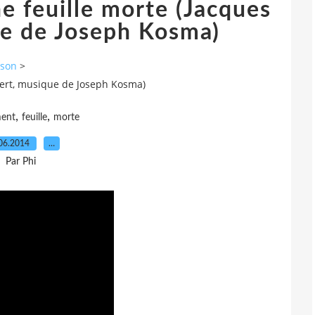
e feuille morte (Jacques
ue de Joseph Kosma)
nson
>
évert, musique de Joseph Kosma)
,
,
ment
feuille
morte
06.2014
…
Par Phi