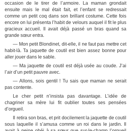
occasion de le tirer de l’armoire. La maman grondait
ensuite mais le mal était fait, et l’enfant se redressait
comme un petit coq dans son brillant costume. Cette fois
encore on lui présenta l’habit de velours auquel il fit le plus
gracieux accueil. Il avait déjà passé un bras quand sa
grande sœur entra.
— Mon petit Blondinet, dit-elle, il ne faut pas mettre cet
habit-là. Ta jaquette de coutil est bien assez bonne pour
aller jouer dans le sable.
— Ma jaquette de coutil est déjà usée au coude. J’ai
l’air d’un petit pauvre avec.
— Allons, sois gentil ! Tu sais que maman ne serait
pas contente.
Le cher petit n’insista pas davantage. L’idée de
chagriner sa mère lui fit oublier toutes ses pensées
d’orgueil.
Il retira son bras, et prit docilement la jaquette de coutil
sous laquelle il s’amusa comme un roi dans le jardin. Il
avait à peine obéi à sa sœur que sur-le-champ l’orgueil