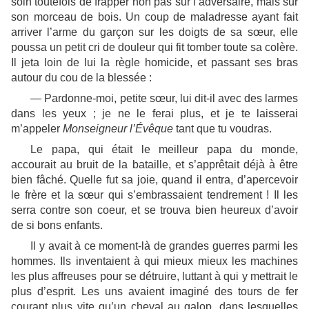
soin toutefois de frapper non pas sur l’adversaire, mais sur
son morceau de bois. Un coup de maladresse ayant fait
arriver l’arme du garçon sur les doigts de sa sœur, elle
poussa un petit cri de douleur qui fit tomber toute sa colère.
Il jeta loin de lui la règle homicide, et
passant
ses bras
autour du cou de la blessée :
— Pardonne-moi, petite sœur, lui dit-il avec des larmes
dans les yeux ; je ne le ferai plus, et je te laisserai
m’appeler
Monseigneur l’Évêque
tant que tu voudras.
Le papa, qui était le meilleur papa du monde,
accourait au bruit de la bataille, et s’apprêtait déjà à être
bien fâché. Quelle fut sa joie, quand il entra, d’apercevoir
le frère et la sœur qui s’embrassaient tendrement ! Il les
serra contre son coeur, et se trouva bien heureux d’avoir
de si bons enfants.
Il y avait à ce moment-là de grandes guerres parmi les
hommes. Ils inventaient à qui mieux mieux les machines
les plus affreuses pour se détruire, luttant à qui y mettrait le
plus d’esprit. Les uns avaient imaginé des tours de fer
courant plus vite qu’un cheval au galop, dans lesquelles