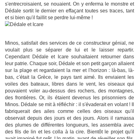
s'entrecroisaient, se nouaient. On y enferma le monstre et
Dédale sortit le dernier en effaçant toutes ses traces, tant
et si bien qu'il faillit se perdre lui-même !
Minos, satisfait des services de ce constructeur génial, ne
voulait plus se séparer de lui et le laisser repartir.
Cependant Dédale et Icare souhaitaient retourner dans
leur patrie. Chaque soir, Dédale et son petit garçon allaient
sur la plage et regardaient la mer et l'horizon : là-bas, là-
bas, c'était la Grèce, le pays tant aimé. Ils enviaient les
voiles des bateaux, libres dans le vent, les oiseaux qui
pouvaient voler au-dessus des rochers, des montagnes,
des frontières. Or, ils étaient devenus les prisonniers de
Minos. Dédale se mit à réfléchir : il s'évaderait en volant ! Il
fabriquerait des ailes comme celles des oiseaux qu'il
observait depuis des jours et des jours. Alors il ramassa
des plumes de différentes longueurs, les assembla avec
des fils de lin et les colla à la cire. Bientôt le projet qu'il
avait imaginé fut prêt. Un matin, avant de réveiller son fils,