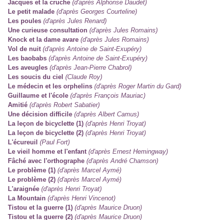
Jacques et la cruche
(d'après Alphonse Daudet)
Le petit malade
(d'après Georges Courteline)
Les poules
(d'après Jules Renard)
Une curieuse consultation
(d'après Jules Romains)
Knock et la dame avare
(d'après Jules Romains)
Vol de nuit
(d'après Antoine de Saint-Exupéry)
Les baobabs
(d'après Antoine de Saint-Exupéry)
Les aveugles
(d'après Jean-Pierre Chabrol)
Les soucis du ciel
(Claude Roy)
Le médecin et les orphelins
(d'après Roger Martin du Gard)
Guillaume et l'école
(d'après François Mauriac)
Amitié
(d'après Robert Sabatier)
Une décision difficile
(d'après Albert Camus)
La leçon de bicyclette (1)
(d'après Henri Troyat)
La leçon de bicyclette (2)
(d'après Henri Troyat)
L'écureuil
(Paul Fort)
Le vieil homme et l'enfant
(d'après Ernest Hemingway)
Fâché avec l'orthographe
(d'après André Chamson)
Le problème (1)
(d'après Marcel Aymé)
Le problème (2)
(d'après Marcel Aymé)
L'araignée
(d'après Henri Troyat)
La Mountain
(d'après Henri Vincenot)
Tistou et la guerre (1)
(d'après Maurice Druon)
Tistou et la guerre (2)
(d'après Maurice Druon)