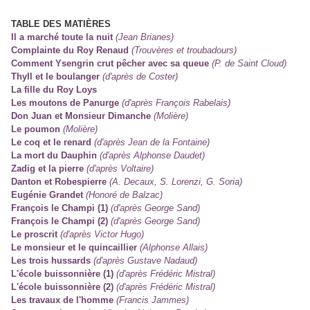
TABLE DES MATIÈRES
Il a marché toute la nuit
(Jean Brianes)
Complainte du Roy Renaud
(Trouvères et troubadours)
Comment Ysengrin crut pêcher avec sa queue
(P. de Saint Cloud)
Thyll et le boulanger
(d'après de Coster)
La fille du Roy Loys
Les moutons de Panurge
(d'après François Rabelais)
Don Juan et Monsieur Dimanche
(Molière)
Le poumon
(Molière)
Le coq et le renard
(d'après Jean de la Fontaine)
La mort du Dauphin
(d'après Alphonse Daudet)
Zadig et la pierre
(d'après Voltaire)
Danton et Robespierre
(A. Decaux, S. Lorenzi,
G. Soria)
Eugénie Grandet
(Honoré de Balzac)
François le Champi (1)
(d'après George Sand)
François le Champi (2)
(d'après George Sand)
Le proscrit
(d'après Victor Hugo)
Le monsieur et le quincaillier
(Alphonse Allais)
Les trois hussards
(d'après Gustave Nadaud)
L'école buissonnière (1)
(d'après Frédéric Mistral)
L'école buissonnière (2)
(d'après Frédéric Mistral)
Les travaux de l'homme
(Francis Jammes)