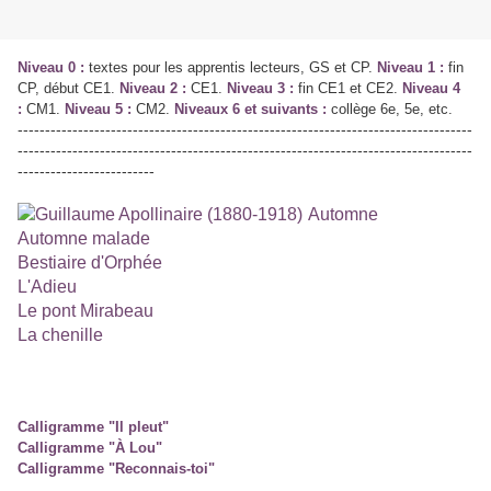
Niveau 0 :
textes pour les apprentis lecteurs, GS et CP.
Niveau 1 :
fin
CP, début CE1.
Niveau 2 :
CE1.
Niveau 3 :
fin CE1 et CE2.
Niveau 4
:
CM1.
Niveau 5 :
CM2.
Niveaux 6 et suivants :
collège 6e, 5e, etc.
-----------------------------------------------------------------------------------
-----------------------------------------------------------------------------------
-------------------------
Automne
Automne malade
Bestiaire d'Orphée
L'Adieu
Le pont Mirabeau
La chenille
Calligramme "Il pleut"
Calligramme "À Lou"
Calligramme "Reconnais-toi"