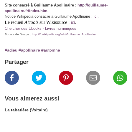
Site consacré à Guillaume Apollinaire :
http://guillaume-
apollinaire.fr/index.htm
.
Notice Wikipédia consacré à Guillaume Apollinaire :
ici
.
Le recueil
Alcools
sur Wikisource :
ici
.
Chercher des Ebooks - Livres numériques
Source de l'image :
http://fr.wikipedia.org/wiki/Guillaume_Apollinaire
#adieu
#apollinaire
#automne
Partager
Vous aimerez aussi
La tabatière (Voltaire)