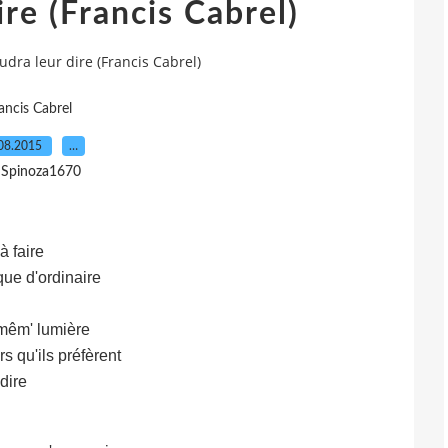
ire (Francis Cabrel)
audra leur dire (Francis Cabrel)
ancis Cabrel
08.2015
…
 Spinoza1670
à faire
ue d'ordinaire
 mêm' lumière
s qu'ils préfèrent
dire