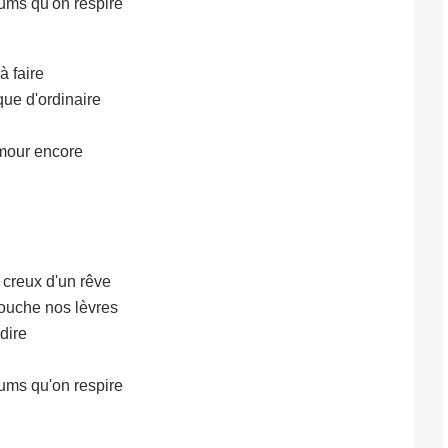
ums qu'on respire
à faire
ue d'ordinaire
amour encore
 creux d'un rêve
touche nos lèvres
dire
ums qu'on respire