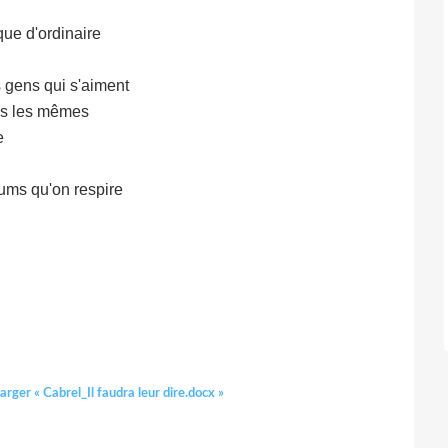
ue d'ordinaire
es gens qui s'aiment
ous les mêmes
e
ums qu'on respire
arger « Cabrel_Il faudra leur dire.docx »