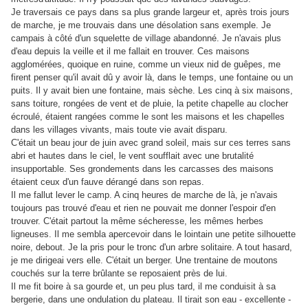
Je traversais ce pays dans sa plus grande largeur et, après trois jours
de marche, je me trouvais dans une désolation sans exemple. Je
campais à côté d'un squelette de village abandonné. Je n'avais plus
d'eau depuis la veille et il me fallait en trouver. Ces maisons
agglomérées, quoique en ruine, comme un vieux nid de guêpes, me
firent penser qu'il avait dû y avoir là, dans le temps, une fontaine ou un
puits. Il y avait bien une fontaine, mais sèche. Les cinq à six maisons,
sans toiture, rongées de vent et de pluie, la petite chapelle au clocher
écroulé, étaient rangées comme le sont les maisons et les chapelles
dans les villages vivants, mais toute vie avait disparu.
C'était un beau jour de juin avec grand soleil, mais sur ces terres sans
abri et hautes dans le ciel, le vent soufflait avec une brutalité
insupportable. Ses grondements dans les carcasses des maisons
étaient ceux d'un fauve dérangé dans son repas.
Il me fallut lever le camp. A cinq heures de marche de là, je n'avais
toujours pas trouvé d'eau et rien ne pouvait me donner l'espoir d'en
trouver. C'était partout la même sécheresse, les mêmes herbes
ligneuses. Il me sembla apercevoir dans le lointain une petite silhouette
noire, debout. Je la pris pour le tronc d'un arbre solitaire. A tout hasard,
je me dirigeai vers elle. C'était un berger. Une trentaine de moutons
couchés sur la terre brûlante se reposaient près de lui.
Il me fit boire à sa gourde et, un peu plus tard, il me conduisit à sa
bergerie, dans une ondulation du plateau. Il tirait son eau - excellente -