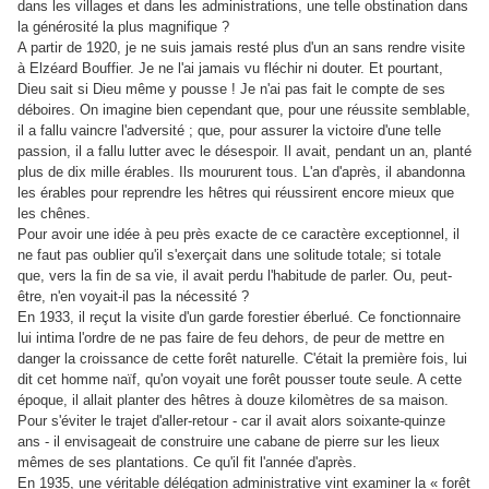
dans les villages et dans les administrations, une telle obstination dans
la générosité la plus magnifique ?
A partir de 1920, je ne suis jamais resté plus d'un an sans rendre visite
à Elzéard Bouffier. Je ne l'ai jamais vu fléchir ni douter. Et pourtant,
Dieu sait si Dieu même y pousse ! Je n'ai pas fait le compte de ses
déboires. On imagine bien cependant que, pour une réussite semblable,
il a fallu vaincre l'adversité ; que, pour assurer la victoire d'une telle
passion, il a fallu lutter avec le désespoir. Il avait, pendant un an, planté
plus de dix mille érables. Ils moururent tous. L'an d'après, il abandonna
les érables pour reprendre les hêtres qui réussirent encore mieux que
les chênes.
Pour avoir une idée à peu près exacte de ce caractère exceptionnel, il
ne faut pas oublier qu'il s'exerçait dans une solitude totale; si totale
que, vers la fin de sa vie, il avait perdu l'habitude de parler. Ou, peut-
être, n'en voyait-il pas la nécessité ?
En 1933, il reçut la visite d'un garde forestier éberlué. Ce fonctionnaire
lui intima l'ordre de ne pas faire de feu dehors, de peur de mettre en
danger la croissance de cette forêt naturelle. C'était la première fois, lui
dit cet homme naïf, qu'on voyait une forêt pousser toute seule. A cette
époque, il allait planter des hêtres à douze kilomètres de sa maison.
Pour s'éviter le trajet d'aller-retour - car il avait alors soixante-quinze
ans - il envisageait de construire une cabane de pierre sur les lieux
mêmes de ses plantations. Ce qu'il fit l'année d'après.
En 1935, une véritable délégation administrative vint examiner la « forêt