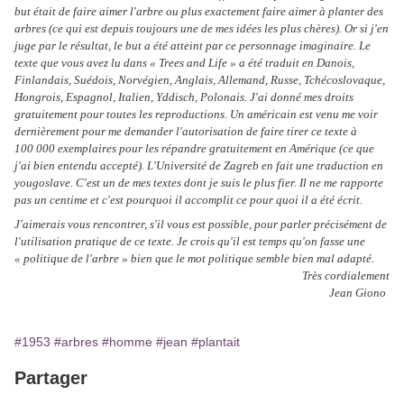
but était de faire aimer l'arbre ou plus exactement faire aimer à planter des
arbres (ce qui est depuis toujours une de mes idées les plus chères). Or si j'en
juge par le résultat, le but a été atteint par ce personnage imaginaire. Le
texte que vous avez lu dans « Trees and Life » a été traduit en Danois,
Finlandais, Suédois, Norvégien, Anglais, Allemand, Russe, Tchécoslovaque,
Hongrois, Espagnol, Italien, Yddisch, Polonais. J'ai donné mes droits
gratuitement pour toutes les reproductions. Un américain est venu me voir
dernièrement pour me demander l'autorisation de faire tirer ce texte à
100 000 exemplaires pour les répandre gratuitement en Amérique (ce que
j'ai bien entendu accepté). L'Université de Zagreb en fait une traduction en
yougoslave. C'est un de mes textes dont je suis le plus fier. Il ne me rapporte
pas un centime et c'est pourquoi il accomplit ce pour quoi il a été écrit.
J'aimerais vous rencontrer, s'il vous est possible, pour parler précisément de
l'utilisation pratique de ce texte. Je crois qu'il est temps qu'on fasse une
« politique de l'arbre » bien que le mot politique semble bien mal adapté.
Très cordialement
Jean Giono
#1953
#arbres
#homme
#jean
#plantait
Partager