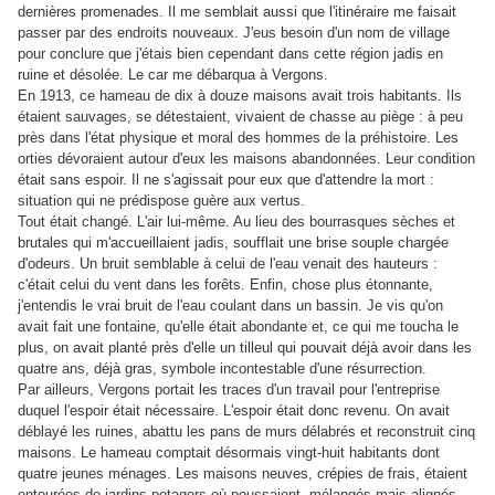
dernières promenades. Il me semblait aussi que l'itinéraire me faisait
passer par des endroits nouveaux. J'eus besoin d'un nom de village
pour conclure que j'étais bien cependant dans cette région jadis en
ruine et désolée. Le car me débarqua à Vergons.
En 1913, ce hameau de dix à douze maisons avait trois habitants. Ils
étaient sauvages, se détestaient, vivaient de chasse au piège : à peu
près dans l'état physique et moral des hommes de la préhistoire. Les
orties dévoraient autour d'eux les maisons abandonnées. Leur condition
était sans espoir. Il ne s'agissait pour eux que d'attendre la mort :
situation qui ne prédispose guère aux vertus.
Tout était changé. L'air lui-même. Au lieu des bourrasques sèches et
brutales qui m'accueillaient jadis, soufflait une brise souple chargée
d'odeurs. Un bruit semblable à celui de l'eau venait des hauteurs :
c'était celui du vent dans les forêts. Enfin, chose plus étonnante,
j'entendis le vrai bruit de l'eau coulant dans un bassin. Je vis qu'on
avait fait une fontaine, qu'elle était abondante et, ce qui me toucha le
plus, on avait planté près d'elle un tilleul qui pouvait déjà avoir dans les
quatre ans, déjà gras, symbole incontestable d'une résurrection.
Par ailleurs, Vergons portait les traces d'un travail pour l'entreprise
duquel l'espoir était nécessaire. L'espoir était donc revenu. On avait
déblayé les ruines, abattu les pans de murs délabrés et reconstruit cinq
maisons. Le hameau comptait désormais vingt-huit habitants dont
quatre jeunes ménages. Les maisons neuves, crépies de frais, étaient
entourées de jardins potagers où poussaient, mélangés mais alignés,