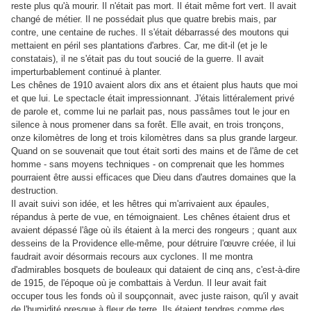
reste plus qu'à mourir. Il n'était pas mort. Il était même fort vert. Il avait
changé de métier. Il ne possédait plus que quatre brebis mais, par
contre, une centaine de ruches. Il s'était débarrassé des moutons qui
mettaient en péril ses plantations d'arbres. Car, me dit-il (et je le
constatais), il ne s'était pas du tout soucié de la guerre. Il avait
imperturbablement continué à planter.
Les chênes de 1910 avaient alors dix ans et étaient plus hauts que moi
et que lui. Le spectacle était impressionnant. J'étais littéralement privé
de parole et, comme lui ne parlait pas, nous passâmes tout le jour en
silence à nous promener dans sa forêt. Elle avait, en trois tronçons,
onze kilomètres de long et trois kilomètres dans sa plus grande largeur.
Quand on se souvenait que tout était sorti des mains et de l'âme de cet
homme - sans moyens techniques - on comprenait que les hommes
pourraient être aussi efficaces que Dieu dans d'autres domaines que la
destruction.
Il avait suivi son idée, et les hêtres qui m'arrivaient aux épaules,
répandus à perte de vue, en témoignaient. Les chênes étaient drus et
avaient dépassé l'âge où ils étaient à la merci des rongeurs ; quant aux
desseins de la Providence elle-même, pour détruire l'œuvre créée, il lui
faudrait avoir désormais recours aux cyclones. Il me montra
d'admirables bosquets de bouleaux qui dataient de cinq ans, c'est-à-dire
de 1915, de l'époque où je combattais à Verdun. Il leur avait fait
occuper tous les fonds où il soupçonnait, avec juste raison, qu'il y avait
de l'humidité presque à fleur de terre. Ils étaient tendres comme des