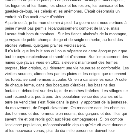
les légumes et les fleurs, les choux et les rosiers, les poireaux et les
gueules-de-loup, les céleris et les anémones. C'était désormais un
endroit où l'on avait envie d'habiter.
A partir de là, je fis mon chemin à pied. La guerre dont nous sortions à
peine n'avait pas permis l'épanouissement complet de la vie, mais
Lazare était hors du tombeau. Sur les flancs abaissés de la montagne,
je voyais de petits champs d'orge et de seigle en herbe; au fond des
étroites vallées, quelques prairies verdissaient.
Il n'a fallu que les huit ans qui nous séparent de cette époque pour que
tout le pays resplendisse de santé et d'aisance. Sur l'emplacement des
ruines que j'avais vues en 1913, s'élèvent maintenant des fermes
propres, bien crépies, qui dénotent une vie heureuse et confortable. Les
vieilles sources, alimentées par les pluies et les neiges que retiennent
les forêts, se sont remises à couler. On en a canalisé les eaux. A côté
de chaque ferme, dans des bosquets d'érables, les bassins des
fontaines débordent sur des tapis de menthes fraîches. Les villages se
sont reconstruits peu à peu. Une population venue des plaines où la
terre se vend cher s'est fixée dans le pays, y apportant de la jeunesse,
du mouvement, de l'esprit d'aventure. On rencontre dans les chemins
des hommes et des femmes bien nourris, des garçons et des filles qui
savent rire et ont repris goût aux fêtes campagnardes. Si on compte
l'ancienne population, méconnaissable depuis qu'elle vit avec douceur
et les nouveaux venus, plus de dix mille personnes doivent leur