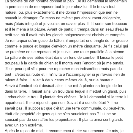
La société de cet homme donnait la paix. Je lui demandai le lendemain
la permission de me reposer tout le jour chez lui. Il le trouva tout
naturel, ou, plus exactement, il me donna l'impression que rien ne
pouvait le déranger. Ce repos ne m'était pas absolument obligatoire,
mais j'étais intrigué et je voulais en savoir plus. Il fit sortir son troupeau
et il le mena à la pâture. Avant de partir, il trempa dans un seau d'eau le
petit sac où il avait mis les glands soigneusement choisis et comptés.
Je remarquai qu'en guise de bâton, il emportait une tringle de fer grosse
comme le pouce et longue d'environ un mètre cinquante. Je fis celui qui
se promène en se reposant et je suivis une route parallèle à la sienne.
La pâture de ses bêtes était dans un fond de combe. Il laissa le petit
troupeau à la garde du chien et il monta vers l'endroit où je me tenais.
J'eus peur qu'il vînt pour me reprocher mon indiscrétion mais pas du
tout : c'était sa route et il m'invita à l'accompagner si je n'avais rien de
mieux à faire. Il allait à deux cents mètres de là, sur la hauteur.
Arrivé à l'endroit où il désirait aller, il se mit à planter sa tringle de fer
dans la terre. Il faisait ainsi un trou dans lequel il mettait un gland, puis
il rebouchait le trou. Il plantait des chênes. Je lui demandai si la terre lui
appartenait. Il me répondit que non. Savait-il à qui elle était ? Il ne
savait pas. Il supposait que c'était une terre communale, ou peut-être,
était-elle propriété de gens qui ne s'en souciaient pas ? Lui ne se
souciait pas de connaître les propriétaires. Il planta ainsi cent glands
avec un soin extrême.
Après le repas de midi, il recommença à trier sa semence. Je mis, je