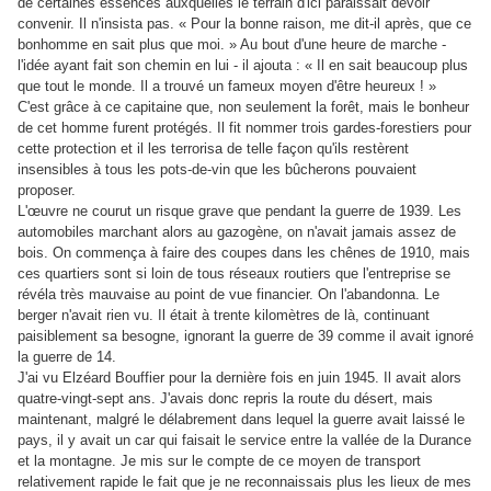
de certaines essences auxquelles le terrain d'ici paraissait devoir
convenir. Il n'insista pas. « Pour la bonne raison, me dit-il après, que ce
bonhomme en sait plus que moi. » Au bout d'une heure de marche -
l'idée ayant fait son chemin en lui - il ajouta : « Il en sait beaucoup plus
que tout le monde. Il a trouvé un fameux moyen d'être heureux ! »
C'est grâce à ce capitaine que, non seulement la forêt, mais le bonheur
de cet homme furent protégés. Il fit nommer trois gardes-forestiers pour
cette protection et il les terrorisa de telle façon qu'ils restèrent
insensibles à tous les pots-de-vin que les bûcherons pouvaient
proposer.
L'œuvre ne courut un risque grave que pendant la guerre de 1939. Les
automobiles marchant alors au gazogène, on n'avait jamais assez de
bois. On commença à faire des coupes dans les chênes de 1910, mais
ces quartiers sont si loin de tous réseaux routiers que l'entreprise se
révéla très mauvaise au point de vue financier. On l'abandonna. Le
berger n'avait rien vu. Il était à trente kilomètres de là, continuant
paisiblement sa besogne, ignorant la guerre de 39 comme il avait ignoré
la guerre de 14.
J'ai vu Elzéard Bouffier pour la dernière fois en juin 1945. Il avait alors
quatre-vingt-sept ans. J'avais donc repris la route du désert, mais
maintenant, malgré le délabrement dans lequel la guerre avait laissé le
pays, il y avait un car qui faisait le service entre la vallée de la Durance
et la montagne. Je mis sur le compte de ce moyen de transport
relativement rapide le fait que je ne reconnaissais plus les lieux de mes