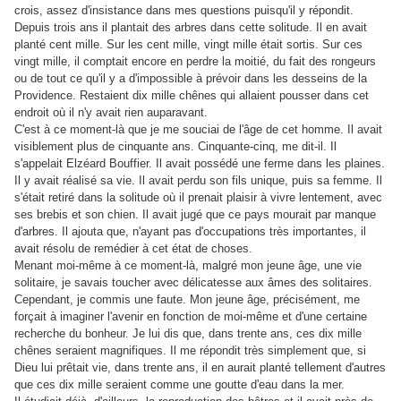
crois, assez d'insistance dans mes questions puisqu'il y répondit.
Depuis trois ans il plantait des arbres dans cette solitude. Il en avait
planté cent mille. Sur les cent mille, vingt mille était sortis. Sur ces
vingt mille, il comptait encore en perdre la moitié, du fait des rongeurs
ou de tout ce qu'il y a d'impossible à prévoir dans les desseins de la
Providence. Restaient dix mille chênes qui allaient pousser dans cet
endroit où il n'y avait rien auparavant.
C'est à ce moment-là que je me souciai de l'âge de cet homme. Il avait
visiblement plus de cinquante ans. Cinquante-cinq, me dit-il. Il
s'appelait Elzéard Bouffier. Il avait possédé une ferme dans les plaines.
Il y avait réalisé sa vie. Il avait perdu son fils unique, puis sa femme. Il
s'était retiré dans la solitude où il prenait plaisir à vivre lentement, avec
ses brebis et son chien. Il avait jugé que ce pays mourait par manque
d'arbres. Il ajouta que, n'ayant pas d'occupations très importantes, il
avait résolu de remédier à cet état de choses.
Menant moi-même à ce moment-là, malgré mon jeune âge, une vie
solitaire, je savais toucher avec délicatesse aux âmes des solitaires.
Cependant, je commis une faute. Mon jeune âge, précisément, me
forçait à imaginer l'avenir en fonction de moi-même et d'une certaine
recherche du bonheur. Je lui dis que, dans trente ans, ces dix mille
chênes seraient magnifiques. Il me répondit très simplement que, si
Dieu lui prêtait vie, dans trente ans, il en aurait planté tellement d'autres
que ces dix mille seraient comme une goutte d'eau dans la mer.