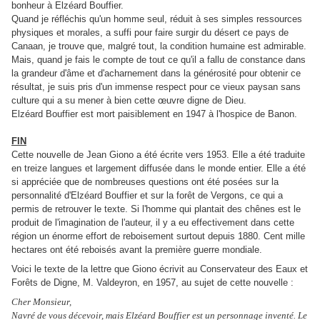
bonheur à Elzéard Bouffier.
Quand je réfléchis qu'un homme seul, réduit à ses simples ressources
physiques et morales, a suffi pour faire surgir du désert ce pays de
Canaan, je trouve que, malgré tout, la condition humaine est admirable.
Mais, quand je fais le compte de tout ce qu'il a fallu de constance dans
la grandeur d'âme et d'acharnement dans la générosité pour obtenir ce
résultat, je suis pris d'un immense respect pour ce vieux paysan sans
culture qui a su mener à bien cette œuvre digne de Dieu.
Elzéard Bouffier est mort paisiblement en 1947 à l'hospice de Banon.
FIN
Cette nouvelle de Jean Giono a été écrite vers 1953. Elle a été traduite
en treize langues et largement diffusée dans le monde entier. Elle a été
si appréciée que de nombreuses questions ont été posées sur la
personnalité d'Elzéard Bouffier et sur la forêt de Vergons, ce qui a
permis de retrouver le texte. Si l'homme qui plantait des chênes est le
produit de l'imagination de l'auteur, il y a eu effectivement dans cette
région un énorme effort de reboisement surtout depuis 1880. Cent mille
hectares ont été reboisés avant la première guerre mondiale.
Voici le texte de la lettre que Giono écrivit au Conservateur des Eaux et
Forêts de Digne, M. Valdeyron, en 1957, au sujet de cette nouvelle :
Cher Monsieur,
Navré de vous décevoir, mais Elzéard Bouffier est un personnage inventé. Le