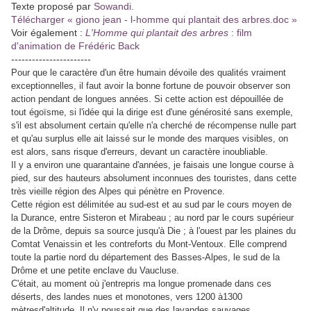
Texte proposé par
Sowandi
.
Télécharger « giono jean - l-homme qui plantait des arbres.doc »
Voir également :
L'Homme qui plantait des arbres
: film
d'animation de Frédéric Back
-----------------------
Pour que le caractère d'un être humain dévoile des qualités vraiment
exceptionnelles, il faut avoir la bonne fortune de pouvoir observer son
action pendant de longues années. Si cette action est dépouillée de
tout égoïsme, si l'idée qui la dirige est d'une générosité sans exemple,
s'il est absolument certain qu'elle n'a cherché de récompense nulle part
et qu'au surplus elle ait laissé sur le monde des marques visibles, on
est alors, sans risque d'erreurs, devant un caractère inoubliable.
Il y a environ une quarantaine d'années, je faisais une longue course à
pied, sur des hauteurs absolument inconnues des touristes, dans cette
très vieille région des Alpes qui pénètre en Provence.
Cette région est délimitée au sud-est et au sud par le cours moyen de
la Durance, entre Sisteron et Mirabeau ; au nord par le cours supérieur
de la Drôme, depuis sa source jusqu'à Die ; à l'ouest par les plaines du
Comtat Venaissin et les contreforts du Mont-Ventoux. Elle comprend
toute la partie nord du département des Basses-Alpes, le sud de la
Drôme et une petite enclave du Vaucluse.
C'était, au moment où j'entrepris ma longue promenade dans ces
déserts, des landes nues et monotones, vers 1200 à1300
mètresd'altitude. Il n'y poussait que des lavandes sauvages.