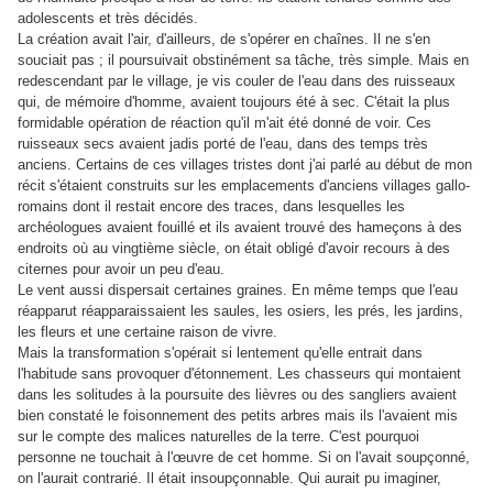
adolescents et très décidés.
La création avait l'air, d'ailleurs, de s'opérer en chaînes. Il ne s'en
souciait pas ; il poursuivait obstinément sa tâche, très simple. Mais en
redescendant par le village, je vis couler de l'eau dans des ruisseaux
qui, de mémoire d'homme, avaient toujours été à sec. C'était la plus
formidable opération de réaction qu'il m'ait été donné de voir. Ces
ruisseaux secs avaient jadis porté de l'eau, dans des temps très
anciens. Certains de ces villages tristes dont j'ai parlé au début de mon
récit s'étaient construits sur les emplacements d'anciens villages gallo-
romains dont il restait encore des traces, dans lesquelles les
archéologues avaient fouillé et ils avaient trouvé des hameçons à des
endroits où au vingtième siècle, on était obligé d'avoir recours à des
citernes pour avoir un peu d'eau.
Le vent aussi dispersait certaines graines. En même temps que l'eau
réapparut réapparaissaient les saules, les osiers, les prés, les jardins,
les fleurs et une certaine raison de vivre.
Mais la transformation s'opérait si lentement qu'elle entrait dans
l'habitude sans provoquer d'étonnement. Les chasseurs qui montaient
dans les solitudes à la poursuite des lièvres ou des sangliers avaient
bien constaté le foisonnement des petits arbres mais ils l'avaient mis
sur le compte des malices naturelles de la terre. C'est pourquoi
personne ne touchait à l'œuvre de cet homme. Si on l'avait soupçonné,
on l'aurait contrarié. Il était insoupçonnable. Qui aurait pu imaginer,