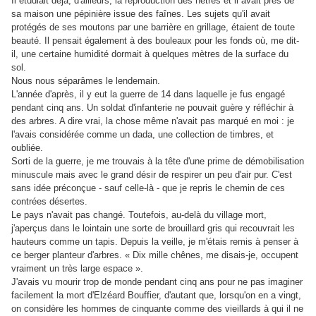
Il étudiait déjà, d'ailleurs, la reproduction des hêtres et il avait près de
sa maison une pépinière issue des faînes. Les sujets qu'il avait
protégés de ses moutons par une barrière en grillage, étaient de toute
beauté. Il pensait également à des bouleaux pour les fonds où, me dit-
il, une certaine humidité dormait à quelques mètres de la surface du
sol.
Nous nous séparâmes le lendemain.
L'année d'après, il y eut la guerre de 14 dans laquelle je fus engagé
pendant cinq ans. Un soldat d'infanterie ne pouvait guère y réfléchir à
des arbres. A dire vrai, la chose même n'avait pas marqué en moi : je
l'avais considérée comme un dada, une collection de timbres, et
oubliée.
Sorti de la guerre, je me trouvais à la tête d'une prime de démobilisation
minuscule mais avec le grand désir de respirer un peu d'air pur. C'est
sans idée préconçue - sauf celle-là - que je repris le chemin de ces
contrées désertes.
Le pays n'avait pas changé. Toutefois, au-delà du village mort,
j'aperçus dans le lointain une sorte de brouillard gris qui recouvrait les
hauteurs comme un tapis. Depuis la veille, je m'étais remis à penser à
ce berger planteur d'arbres. « Dix mille chênes, me disais-je, occupent
vraiment un très large espace ».
J'avais vu mourir trop de monde pendant cinq ans pour ne pas imaginer
facilement la mort d'Elzéard Bouffier, d'autant que, lorsqu'on en a vingt,
on considère les hommes de cinquante comme des vieillards à qui il ne