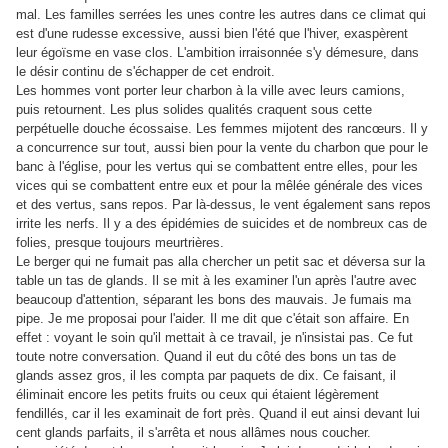
mal. Les familles serrées les unes contre les autres dans ce climat qui
est d'une rudesse excessive, aussi bien l'été que l'hiver, exaspèrent
leur égoïsme en vase clos. L'ambition irraisonnée s'y démesure, dans
le désir continu de s'échapper de cet endroit.
Les hommes vont porter leur charbon à la ville avec leurs camions,
puis retournent. Les plus solides qualités craquent sous cette
perpétuelle douche écossaise. Les femmes mijotent des rancœurs. Il y
a concurrence sur tout, aussi bien pour la vente du charbon que pour le
banc à l'église, pour les vertus qui se combattent entre elles, pour les
vices qui se combattent entre eux et pour la mêlée générale des vices
et des vertus, sans repos. Par là-dessus, le vent également sans repos
irrite les nerfs. Il y a des épidémies de suicides et de nombreux cas de
folies, presque toujours meurtrières.
Le berger qui ne fumait pas alla chercher un petit sac et déversa sur la
table un tas de glands. Il se mit à les examiner l'un après l'autre avec
beaucoup d'attention, séparant les bons des mauvais. Je fumais ma
pipe. Je me proposai pour l'aider. Il me dit que c'était son affaire. En
effet : voyant le soin qu'il mettait à ce travail, je n'insistai pas. Ce fut
toute notre conversation. Quand il eut du côté des bons un tas de
glands assez gros, il les compta par paquets de dix. Ce faisant, il
éliminait encore les petits fruits ou ceux qui étaient légèrement
fendillés, car il les examinait de fort près. Quand il eut ainsi devant lui
cent glands parfaits, il s'arrêta et nous allâmes nous coucher.