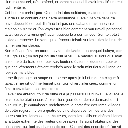
d'un trou naturel, très profond, au-dessus duquel il avait installé un treuil
rudimentaire.
Cet homme parlait peu. C'est le fait des solitaires, mais on le sentait
sûr de lui et confiant dans cette assurance. C'était insolite dans ce
pays dépouillé de tout. Il n'habitait pas une cabane mais une vraie
maison en pierre où l'on voyait très bien comment son travail personnel
avait rapiécé la ruine qu'il avait trouvée là à son arrivée. Son toit était
solide et étanche. Le vent qui le frappait faisait sur les tuiles le bruit de
la mer sur les plages.
Son ménage était en ordre, sa vaisselle lavée, son parquet balayé, son
fusil graissé ; sa soupe bouillait sur le feu. Je remarquai alors qu'il était
aussi rasé de frais, que tous ses boutons étaient solidement cousus,
que ses vêtements étaient reprisés avec le soin minutieux qui rend les
reprises invisibles.
Il me fit partager sa soupe et, comme après je lui offrais ma blague à
tabac, il me dit qu'il ne fumait pas. Son chien, silencieux comme lui,
était bienveillant sans bassesse.
Il avait été entendu tout de suite que je passerais la nuit-là ; le village le
plus proche était encore à plus d'une journée et demie de marche. Et,
au surplus, je connaissais parfaitement le caractère des rares villages
de cette région. Il y en a quatre ou cinq dispersés loin les uns des
autres sur les flancs de ces hauteurs, dans les taillis de chênes blancs
à la toute extrémité des routes carrossables. Ils sont habités par des
bûcherons qui font du charbon de bois. Ce sont des endroits où l'on vit