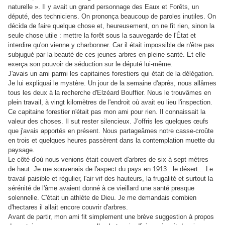
naturelle ». Il y avait un grand personnage des Eaux et Forêts, un
député, des techniciens. On prononça beaucoup de paroles inutiles. On
décida de faire quelque chose et, heureusement, on ne fit rien, sinon la
seule chose utile : mettre la forêt sous la sauvegarde de l'État et
interdire qu'on vienne y charbonner. Car il était impossible de n'être pas
subjugué par la beauté de ces jeunes arbres en pleine santé. Et elle
exerça son pouvoir de séduction sur le député lui-même.
J'avais un ami parmi les capitaines forestiers qui était de la délégation.
Je lui expliquai le mystère. Un jour de la semaine d'après, nous allâmes
tous les deux à la recherche d'Elzéard Bouffier. Nous le trouvâmes en
plein travail, à vingt kilomètres de l'endroit où avait eu lieu l'inspection.
Ce capitaine forestier n'était pas mon ami pour rien. Il connaissait la
valeur des choses. Il sut rester silencieux. J'offris les quelques œufs
que j'avais apportés en présent. Nous partageâmes notre casse-croûte
en trois et quelques heures passèrent dans la contemplation muette du
paysage.
Le côté d'où nous venions était couvert d'arbres de six à sept mètres
de haut. Je me souvenais de l'aspect du pays en 1913 : le désert... Le
travail paisible et régulier, l'air vif des hauteurs, la frugalité et surtout la
sérénité de l'âme avaient donné à ce vieillard une santé presque
solennelle. C'était un athlète de Dieu. Je me demandais combien
d'hectares il allait encore couvrir d'arbres.
Avant de partir, mon ami fit simplement une brève suggestion à propos