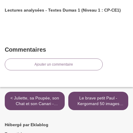
Lectures analysées - Textes Dumas 1 (Niveau 1 : CP-CE1)
Commentaires
Ajouter un commentaire
< Juliette, sa Poupée, son
Le brave petit Paul -
Chat et son Canari -
Kergomard 50 images
Kergomard 50 images
expliquées 03 >
expliquées 02
Hébergé par Eklablog