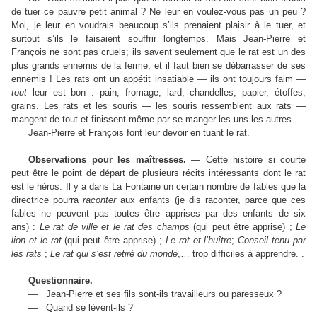
de tuer ce pauvre petit animal ? Ne leur en voulez-vous pas un peu ?
Moi, je leur en voudrais beaucoup s’ils prenaient plaisir à le tuer, et
surtout s’ils le faisaient souffrir longtemps. Mais Jean-Pierre et
François ne sont pas cruels; ils savent seulement que le rat est un des
plus grands ennemis de la ferme, et il faut bien se débarrasser de ses
ennemis ! Les rats ont un appétit insatiable — ils ont toujours faim —
tout
leur est bon : pain, fromage, lard, chandelles, papier, étoffes,
grains. Les rats et les souris — les souris ressemblent aux rats —
mangent de tout et finissent même par se manger les uns les autres.
Jean-Pierre et François font leur devoir en tuant le rat.
Observations pour les maîtresses.
— Cette histoire si courte
peut être le point de départ de plusieurs récits intéressants dont le rat
est le héros. Il y a dans La Fontaine un certain nombre de fables que la
directrice pourra
raconter
aux enfants (je dis raconter, parce que ces
fables ne peuvent pas toutes être apprises par des enfants de six
ans) :
Le rat de ville et le rat des champs
(qui peut être apprise) ;
Le
lion et le rat
(qui peut être apprise) ;
Le rat et l’huître
;
Conseil tenu par
les rats
;
Le rat qui s’est retiré du monde
,… trop difficiles à apprendre. .
Questionnaire.
—
Jean-Pierre et ses fils sont-ils travailleurs ou paresseux ?
—
Quand se lèvent-ils ?