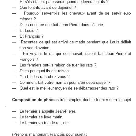
—
Et s’ils étaient paresseux quand se lèveraient-ils ?
—
Que font-ils avant de déjeuner ?
—
Pourquoi servent-ils les chevaux avant de se servir eux-
mêmes ?
—
Dites-nous ce que fait Jean-Pierre dans l’écurie.
—
Et Louis ?
—
Et François ?
—
Racontez ce qui est arrivé ce matin pendant que Louis déliait
son sac d’avoine.
—
En voyant le rat qui se sauvait, qu’ont fait Jean-Pierre et
François ?
—
Les fermiers ont-ils raison de tuer les rats ?
—
Dites pourquoi ils ont raison.
—
Y a-t-il des rats chez vous ?
—
Comment fait votre maman pour s’en débarrasser ?
—
Quel est le meilleur moyen de se débarrasser des rats ?
Composition de phrases
très simples dont le fermier sera le sujet
:
—
Le fermier s’appelle Jean-Pierre.
—
Le fermier se lève matin.
—
Le fermier va tuer le rat, etc.
(Prenons maintenant François pour sujet) :