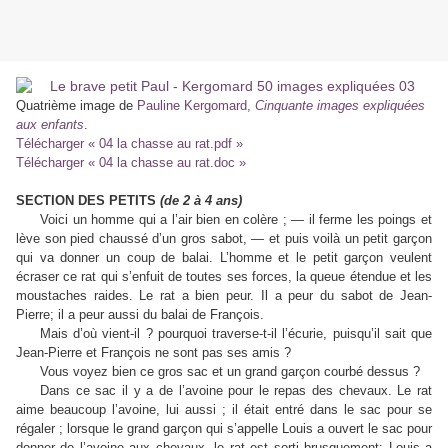
Quatrième image de
Pauline Kergomard,
Cinquante images expliquées
aux enfants
.
Télécharger « 04 la chasse au rat.pdf »
Télécharger « 04 la chasse au rat.doc »
SECTION DES PETITS
(de 2 à 4 ans)
Voici un homme qui a l’air bien en colère ; — il ferme les poings et
lève son pied chaussé d’un gros sabot, — et puis voilà un petit garçon
qui va donner un coup de balai. L’homme et le petit garçon veulent
écraser ce rat qui s’enfuit de toutes ses forces, la queue étendue et les
moustaches raides. Le rat a bien peur. Il a peur du sabot de Jean-
Pierre; il a peur aussi du balai de François.
Mais d’où vient-il ? pourquoi traverse-t-il l’écurie, puisqu’il sait que
Jean-Pierre et François ne sont pas ses amis ?
Vous voyez bien ce gros sac et un grand garçon courbé dessus ?
Dans ce sac il y a de l’avoine pour le repas des chevaux. Le rat
aime beaucoup l’avoine, lui aussi ; il était entré dans le sac pour se
régaler ; lorsque le grand garçon qui s’appelle Louis a ouvert le sac pour
donner de l’avoine aux chevaux, le rat est sorti brusquement; Louis a