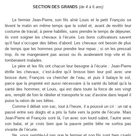
SECTION DES GRANDS
(de 4 à 6 ans)
Le fermier Jean-Pierre, son fils aîné Louis et le petit François se
lèvent le matin en même temps que le soleil et, avant de revêtir leur
costume de travail, à peine habillés, sans prendre le temps de déjeuner,
ils vont soigner les chevaux à l’écurie. Les bons cultivateurs savent
qu’il faut s’occuper des bêtes d’abord. Les chevaux ont besoin de plus
de temps que les hommes pour prendre leur repas ; si on les pressait
trop, ils ne mangeraient pas assez ou ils avaleraient trop vite et ils
tomberaient malades.
Le père et les fils ont chacun leur besogne à l’écurie : Jean-Pierre
étrille les chevaux, c’est-à-dire qu’il brosse bien leur poil avec une
brosse dure; François va chercher de l’eau, et puis il balaye le sol,
parce que la propreté est aussi nécessaire à la santé du bétail qu’à la
santé des hommes; et Louis, qui est dans toute la force de ses vingt
ans, remplit de foin le râtelier et transporte le sac d’avoine dans lequel il
puise la ration de ses bêtes.
Comme il déliait son sac, tout à l’heure, il a poussé un cri : un rat a
passé entre ses doigts et a pris la fuite vers la porte de l’écurie. Mais
Jean-Pierre et François sont là, l’un avec son lourd sabot, l’autre avec
son balai, et je crois bien que la pauvre petite bête ne sortira pas
vivante de l’écurie.
Ne vous semble-t-il pas que le fermier et son fils sont bien cruels