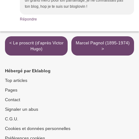
un grand merci pour ton parrainage, je ne connaissais pas
ton blog, hop je te suis sur bloglovin !
Répondre
< Le proscrit (d'après Victor
Marcel Pagnol (1895-1974)
Hugo)
>
Hébergé par Eklablog
Top articles
Pages
Contact
Signaler un abus
C.G.U.
Cookies et données personnelles
Préférences cookies