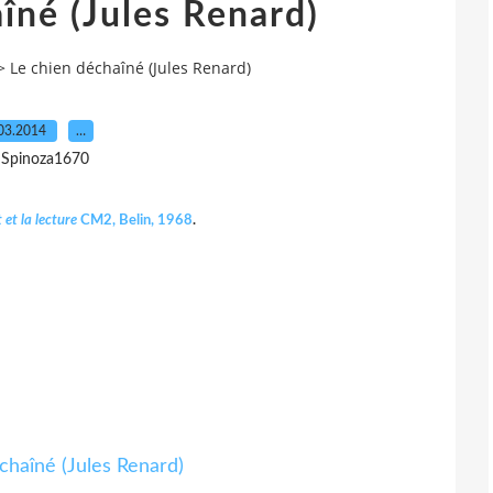
îné (Jules Renard)
>
Le chien déchaîné (Jules Renard)
03.2014
…
 Spinoza1670
 et la lecture
CM2, Belin, 1968
.