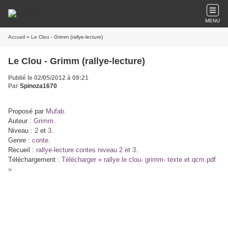
MENU
Accueil
» Le Clou - Grimm (rallye-lecture)
Le Clou - Grimm (rallye-lecture)
Publié le 02/05/2012 à 09:21
Par
Spinoza1670
Proposé par
Mufab
.
Auteur :
Grimm
.
Niveau :
2
et
3
.
Genre :
conte
.
Recueil :
rallye-lecture contes niveau 2 et 3
.
Téléchargement :
Télécharger « rallye le clou- grimm- texte et qcm.pdf
»