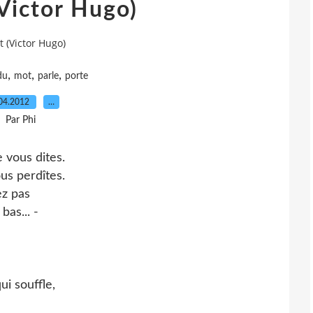
Victor Hugo)
t (Victor Hugo)
,
,
,
du
mot
parle
porte
04.2012
…
Par Phi
 vous dites.
us perdîtes.
ez pas
bas... -
ui souffle,