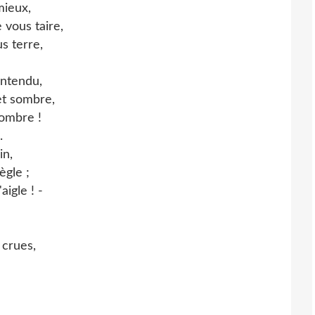
mieux,
vous taire,
s terre,
entendu,
et sombre,
'ombre !
.
in,
ègle ;
aigle ! -
 crues,