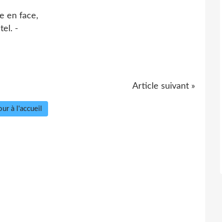
me en face,
tel. -
Article suivant »
ur à l'accueil