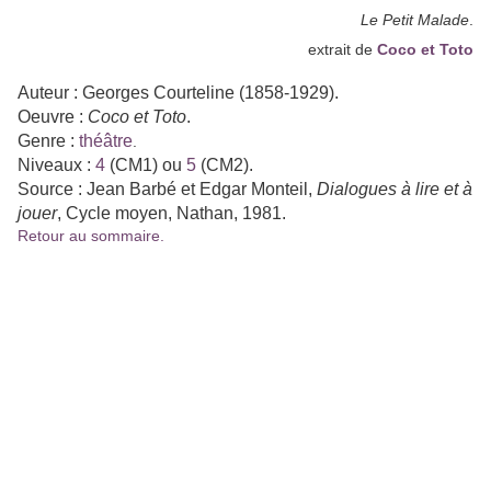
Le Petit Malade
.
extrait de
Coco et Toto
Auteur : Georges Courteline (1858-1929).
Oeuvre :
Coco et Toto
.
Genre :
théâtre
.
Niveaux :
4
(CM1) ou
5
(CM2).
Source : Jean Barbé et Edgar Montei
l,
Dialogues à lire et à
jouer
, Cycle moyen
, Nathan
, 1981.
Retour au sommaire.