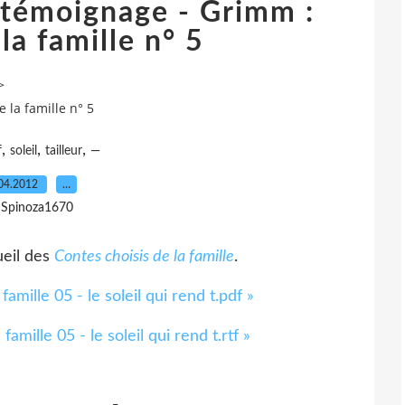
d témoignage - Grimm :
la famille n° 5
>
 la famille n° 5
,
,
,
f
soleil
tailleur
—
04.2012
…
 Spinoza1670
ueil des
Contes choisis de la famille
.
mille 05 - le soleil qui rend t.pdf »
mille 05 - le soleil qui rend t.rtf »