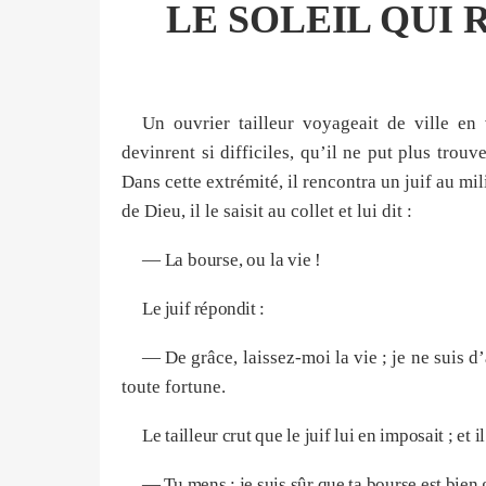
LE SOLEIL QUI
Un ouvrier tailleur voyageait de ville en
devinrent si difficiles, qu’il ne put plus tro
Dans cette extrémité, il rencontra un juif au mi
de Dieu, il le saisit au collet et lui dit :
— La bourse, ou la vie !
Le juif répondit :
— De grâce, laissez-moi la vie ; je ne suis d
toute fortune.
Le tailleur crut que le juif lui en imposait ; et il
— Tu mens ; je suis sûr que ta bourse est bien 