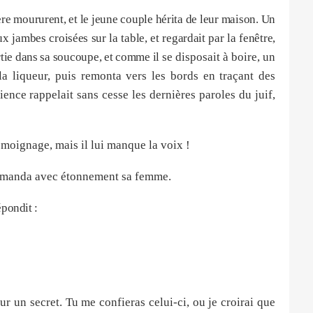
re moururent, et le jeune couple hérita de leur maison. Un
ux jambes croisées sur la table, et regardait par la fenêtre,
rtie dans sa soucoupe, et comme il
se disposait à boire, un
la liqueur, puis remonta vers les bords en traçant des
cience rappelait sans cesse les dernières paroles du juif,
moignage, mais il lui manque la voix !
demanda avec étonnement sa femme.
épondit :
r un secret. Tu me confieras celui-ci, ou je croirai que