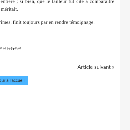
entière ; si bien, que le tailleur fut cité à comparaître
 méritait.
 crimes, finit toujours par en rendre témoignage.
¾¾¾¾¾¾
Article suivant »
ur à l'accueil