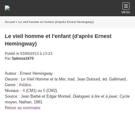
MENU
Accueil
» Le vieil homme et l'enfant (d'après Ernest Hemingway)
Le vieil homme et l'enfant (d'après Ernest
Hemingway)
Publié le 03/06/2013 à 13:23
Par
Spinoza1670
Auteur : Ernest Hemingway.
Oeuvre :
Le Vieil Homme et la Mer
, trad. Jean Dutourd, éd. Gallimard.
.
Genre :
théâtre
.
Niveaux :
4
(CM1) ou
5
(CM2).
Source : Jean Barbé et Edgar Monteil,
Dialogues à lire et à jouer
, Cycle
moyen, Nathan, 1981.
Retour au sommaire.