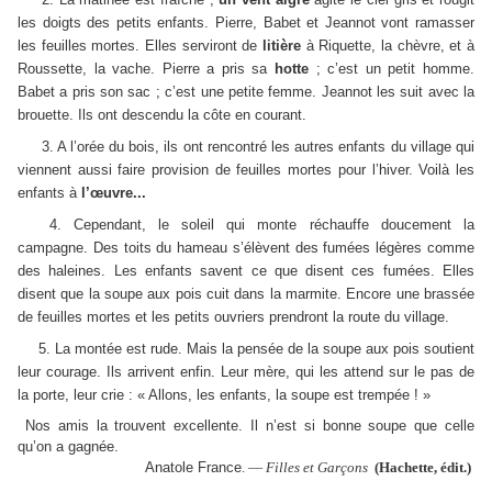
les doigts des petits enfants. Pierre, Babet et Jeannot vont ramasser
les feuilles mortes. Elles serviront de
litière
à Riquette, la chèvre, et à
Roussette, la vache. Pierre a pris sa
hotte
; c’est un petit homme.
Babet a pris son sac ; c’est une petite femme. Jeannot les suit avec la
brouette. Ils ont descendu la côte en courant.
3. A
l’orée du bois, ils ont rencontré les autres enfants du village qui
viennent aussi faire provision de feuilles mortes pour l’hiver. Voilà les
enfants à
l’œuvre...
4.
Cependant, le soleil qui monte réchauffe doucement la
campagne. Des toits du hameau s’élèvent des fumées légères comme
des haleines. Les enfants savent ce que disent ces fumées. Elles
disent que la soupe aux pois cuit dans la marmite. Encore une brassée
de feuilles mortes et les petits ouvriers prendront la route du village.
5. La montée est rude. Mais la pensée de la soupe aux pois soutient
leur courage. Ils arrivent enfin. Leur mère, qui les attend sur le pas de
la porte, leur crie : « Allons, les enfants, la soupe est trempée ! »
Nos amis la trouvent excellente. Il n’est si bonne soupe que celle
qu’on a gagnée.
Anatole France
. —
Filles et Garçons
(Hachette, édit.)