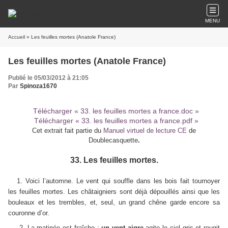
MENU
Accueil
» Les feuilles mortes (Anatole France)
Les feuilles mortes (Anatole France)
Publié le 05/03/2012 à 21:05
Par
Spinoza1670
Télécharger « 33. les feuilles mortes a france.doc »
Télécharger « 33. les feuilles mortes a france.pdf »
Cet extrait fait partie du
Manuel virtuel de lecture CE
de
Doublecasquette
.
33. Les feuilles mortes.
1. Voici l’automne. Le vent qui souffle dans les bois fait tournoyer
les feuilles mortes. Les châtaigniers sont déjà dépouillés ainsi que les
bouleaux et les trembles, et, seul, un grand chêne garde encore sa
couronne d’or.
2.
La matinée est fraîche ;
un vent aigre
agite le ciel gris et rougit