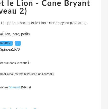
et le Lion - Cone Bryant
veau 2)
Les petits Chacals et le Lion - Cone Bryant (Niveau 2)
,
,
,
al
lion
pere
petits
04.2012
…
 Spinoza1670
tenue dans le recueil :
ent raconter des histoires à nos enfants
sé par
Sowandi
(Merci)