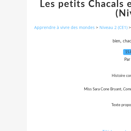
Les petits Chacals 
(Ni
Apprendre à vivre des mondes
>
Niveau 2 (CE1)
>
,
bien
chac
15.
Par
Histoire con
Miss Sara Cone Bryant,
Comm
Texte propo