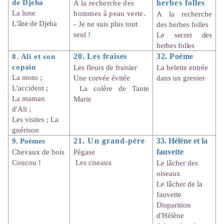
de Djeha
A la recherche des
herbes folles
La lune
hommes à peau verte.
A la recherche
L'âne de Djeha
-
Je ne suis plus tout
des herbes folles
seul !
Le secret des
herbes folles
8. Ali et son
20. Les fraises
32. Poème
copain
Les fleurs de fraisier
La belette entrée
La moto ;
Une corvée évitée
dans un grenier
L'accident ;
La colère de Tante
La maman
Marie
d'Ali ;
Les visites ; La
guérison
9. Poèmes
21. Un grand-père
33. Hélène et la
Chevaux de bois
Pégase
fauvette
Coucou !
Les ciseaux
Le lâcher des
oiseaux
Le lâcher de la
fauvette
Disparition
d'Hélène