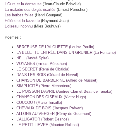
L'Ours et la danseuse
(Jean-Claude Brisville)
La maladie des doigts écartés
(Ernest Pérochon)
Les herbes folles
(Henri Gougaud)
Hélène et la fauvette
(Raymond Jean)
L'oiseau inconnu
(Mies Bouhuys)
Poèmes :
BERCEUSE DE L'ALOUETTE (Louisa Paulin)
LA BELETTE ENTRÉE DANS UN GRENIER (La Fontaine)
NE... (André Spire)
VOYAGES (Ernest Pérochon)
LE SECRET (René de Obaldia)
DANS LES BOIS (Gérard de Nerval)
CHANSON DE BARBERINE (Alfred de Musset)
SIMPLICITÉ (Pierre Menanteau)
LE POISSON D'AVRIL (Andrée Clair et Béatrice Tanaka)
CHANSON DES OISEAUX (Victor Hugo)
COUCOU ! (Marie Tenaille)
CHEVAUX DE BOIS (Jacques Prévert)
ALLONS AU VERGER (Rémy de Gourmont)
L'ALLIGATOR (Robert Desnos)
LE PETIT LIEVRE (Maurice Rollinat)