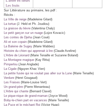
L'arbre en fleurs
Les fruits
Sur Littérature au primaire, les pdf :
Récits :
La Ville de neige
(Madeleine Gilard)
La tortue
(J. Held et Ph. Joudiou)
La graisse du lièvre
(Valentina Chaly)
Le petit garçon sur un nuage
(Lojze Kovacic)
Les contes de Djeha
(Jean Coué)
Ali et son copain
(Madeleine Gilard)
La Baleine de Sugey
(Marie Wabbes)
Histoire du chien qui apprenait à lire
(Claude Aveline)
L'Arbre de Léonard
(Marie Tenaille et Suzanne Boland)
La Montagne magique
(Kay Ritta)
Pimperlou
(Jean Anglade)
La Cigale
(Nguyen Khac Vien)
La petite fusée qui ne voulait pas aller sur la Lune
(Marie Tenaille)
Verdure
(Henri Gougaud)
Les Fraises
(Marie-Louise Vert)
Un grand-père
(Pierre Menanteau)
L'Arbre qui chante
(Bernard Clavel)
Le pique-nique de grand-maman
(Joyce Wood)
Boby-le-chien part en vacances
(Marie Tenaille)
La Puce et le méchant Roi
(Victor Hugo)