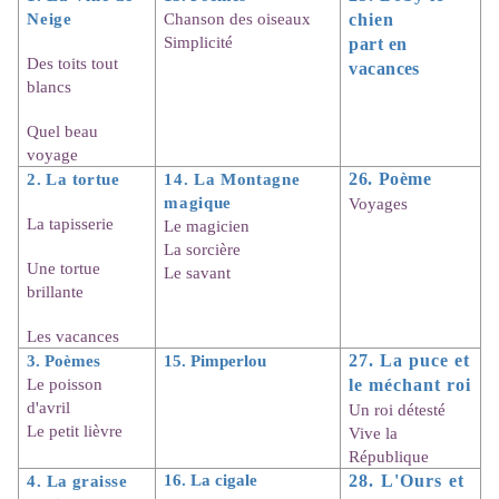
Neige
Chanson des oiseaux
chien
Simplicité
part en
Des toits tout
vacances
blancs
Quel beau
voyage
2. La tortue
14. La Montagne
26. Poème
magique
Voyages
La tapisserie
Le magicien
La sorcière
Une tortue
Le savant
brillante
Les vacances
3. Poèmes
15. Pimperlou
27. La puce et
Le poisson
le méchant roi
d'avril
Un roi détesté
Le petit lièvre
Vive la
République
16. La cigale
4. La graisse
28. L
'Ours et