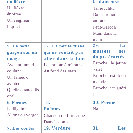
du lièvre
la danseuse
Un lièvre
Taniouchka
énorme
Danseur par
Un seigneur
amour
inquiet
Petit-Garçon
Main dans la
main
5. Le petit
17. La petite fusée
29. La
maladie des
garçon sur un
qui ne voulait
pas
doigts écartés
nuage
aller dans la lune
Patoche, le jeune
Avec un nœud
Le compte à rebours
valet
coulant
Au fond des mers
Patoche est bien
Un fameux
malade
aviateur
Patoche est guéri
Quelle chance ils
!
ont!
6. Poèmes
18.
30. Poème
L'alligator
Poèmes
Ne
Allons au verger
Chanson de Barberine
Dans les bois
7. Les contes
19. Verdure
31. Les