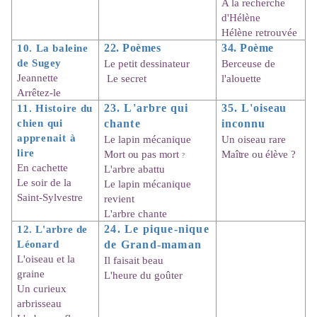
A la recherche
d'Hélène
Hélène retrouvée
10. La baleine
22. Poèmes
34. Poème
de Sugey
Le petit dessinateur
Berceuse de
Jeannette
Le secret
l'alouette
Arrêtez-le
11. Histoire du
23. L
'arbre qui
35. L
'oiseau
chien qui
chante
inconnu
apprenait à
Le lapin mécanique
Un oiseau rare
lire
Mort ou pas mort
Maître ou élève ?
?
En cachette
L'arbre abattu
Le soir de la
Le lapin mécanique
Saint-Sylvestre
revient
L'arbre chante
12. L
'arbre de
24. Le pique-nique
Léonard
de Grand-maman
L'oiseau et la
Il faisait beau
graine
L'heure du goûter
Un curieux
arbrisseau