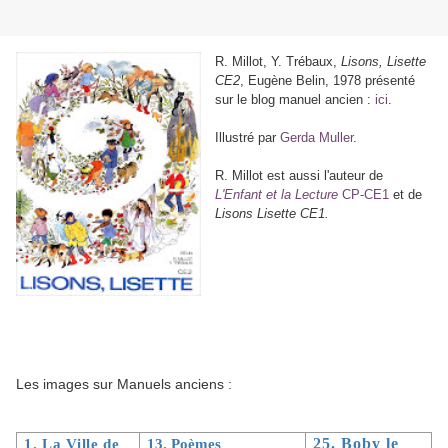
R. Millot, Y. Trébaux,
Lisons, Lisette
CE2
, Eugène Belin, 1978 présenté
sur le blog manuel ancien :
ici
.
Illustré par
Gerda Muller
.
R. Millot est aussi l'auteur de
L'Enfant et la Lecture
CP-CE1
et de
Lisons Lisette CE1.
Les images sur Manuels anciens :
1. La Ville de
13. Poèmes
25. Boby le