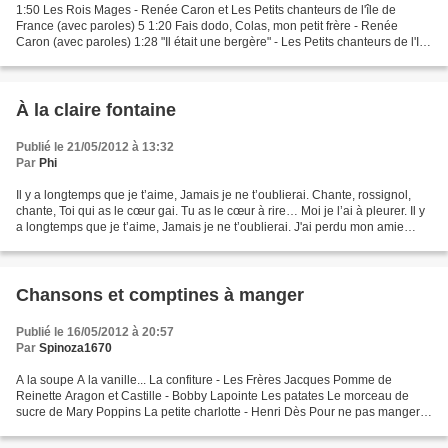
1:50 Les Rois Mages - Renée Caron et Les Petits chanteurs de l'île de
France (avec paroles) 5 1:20 Fais dodo, Colas, mon petit frère - Renée
Caron (avec paroles) 1:28 "Il était une bergère" - Les Petits chanteurs de l'Ile
France (avec paroles) 0:35 Marie...
À la claire fontaine
Publié le 21/05/2012 à 13:32
Par
Phi
Il y a longtemps que je t’aime, Jamais je ne t’oublierai. Chante, rossignol,
chante, Toi qui as le cœur gai. Tu as le cœur à rire… Moi je l’ai à pleurer. Il y
a longtemps que je t’aime, Jamais je ne t’oublierai. J'ai perdu mon amie
Sans l'avoir mérité....
Chansons et comptines à manger
Publié le 16/05/2012 à 20:57
Par
Spinoza1670
A la soupe A la vanille... La confiture - Les Frères Jacques Pomme de
Reinette Aragon et Castille - Bobby Lapointe Les patates Le morceau de
sucre de Mary Poppins La petite charlotte - Henri Dès Pour ne pas manger -
Anne Sylvestre Croque craque - Henri...