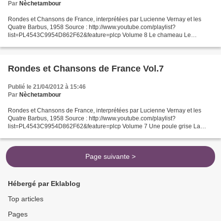
Par
Nèchetambour
Rondes et Chansons de France, interprétées par Lucienne Vernay et les
Quatre Barbus, 1958 Source : http://www.youtube.com/playlist?
list=PL4543C9954D862F62&feature=plcp Volume 8 Le chameau Le
pastouriau Savez-vous planter des choux ? La fille de la meunière...
Rondes et Chansons de France Vol.7
Publié le 21/04/2012 à 15:46
Par
Nèchetambour
Rondes et Chansons de France, interprétées par Lucienne Vernay et les
Quatre Barbus, 1958 Source : http://www.youtube.com/playlist?
list=PL4543C9954D862F62&feature=plcp Volume 7 Une poule grise La
chèvre Le crocodile Le petit Bricou Les petits poissons...
Page suivante >
Hébergé par Eklablog
Top articles
Pages