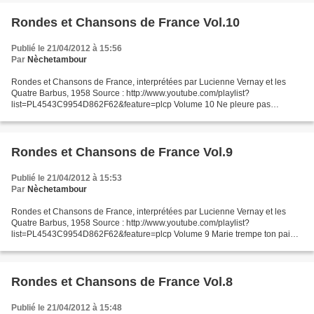
Rondes et Chansons de France Vol.10
Publié le 21/04/2012 à 15:56
Par
Nèchetambour
Rondes et Chansons de France, interprétées par Lucienne Vernay et les
Quatre Barbus, 1958 Source : http://www.youtube.com/playlist?
list=PL4543C9954D862F62&feature=plcp Volume 10 Ne pleure pas
Jeannette La perdriole Sur la route de Dijon Le cornemuseux...
Rondes et Chansons de France Vol.9
Publié le 21/04/2012 à 15:53
Par
Nèchetambour
Rondes et Chansons de France, interprétées par Lucienne Vernay et les
Quatre Barbus, 1958 Source : http://www.youtube.com/playlist?
list=PL4543C9954D862F62&feature=plcp Volume 9 Marie trempe ton pain
Au clair de la lune Cadet Rousselle De quoi qui y’a...
Rondes et Chansons de France Vol.8
Publié le 21/04/2012 à 15:48