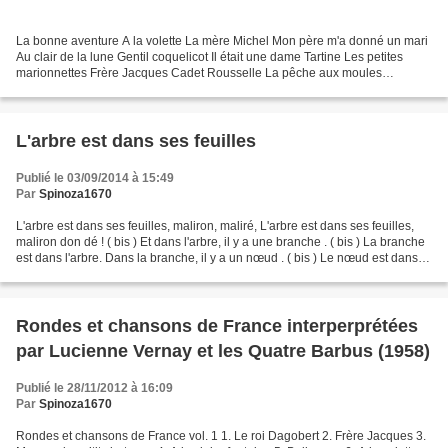
La bonne aventure A la volette La mère Michel Mon père m'a donné un mari
Au clair de la lune Gentil coquelicot Il était une dame Tartine Les petites
marionnettes Frère Jacques Cadet Rousselle La pêche aux moules
Compère Guilleri Ah ! mon beau château...
L'arbre est dans ses feuilles
Publié le 03/09/2014 à 15:49
Par
Spinoza1670
L'arbre est dans ses feuilles, maliron, maliré, L'arbre est dans ses feuilles,
maliron don dé ! ( bis ) Et dans l'arbre, il y a une branche . ( bis ) La branche
est dans l'arbre. Dans la branche, il y a un nœud . ( bis ) Le nœud est dans la
branche, la...
Rondes et chansons de France interperprétées
par Lucienne Vernay et les Quatre Barbus (1958)
Publié le 28/11/2012 à 16:09
Par
Spinoza1670
Rondes et chansons de France vol. 1 1. Le roi Dagobert 2. Frère Jacques 3.