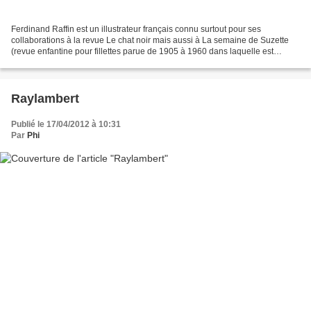
Ferdinand Raffin est un illustrateur français connu surtout pour ses
collaborations à la revue Le chat noir mais aussi à La semaine de Suzette
(revue enfantine pour fillettes parue de 1905 à 1960 dans laquelle est
apparue la célèbre Bécassine. Il est...
Raylambert
Publié le 17/04/2012 à 10:31
Par
Phi