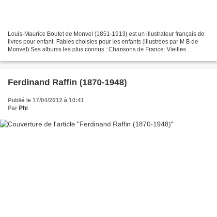
Louis-Maurice Boutet de Monvel (1851-1913) est un illustrateur français de
livres pour enfant. Fables choisies pour les enfants (illustrées par M B de
Monvel) Ses albums les plus connus : Chansons de France: Vieilles
chansons pour les petits enfants,...
Ferdinand Raffin (1870-1948)
Publié le 17/04/2012 à 10:41
Par
Phi