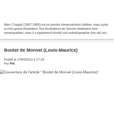
Marc Chagall (1887-1985) est un peintre immensément célèbre, mais aussi
un très grand illustrateur. Ses illustrations de l'ancien testament sont
remarquables, mais il a également illustré son autobiographie (ma vie) ainsi
que des ouvrages de Gogol ou...
Boutet de Monvel (Louis-Maurice)
Publié le 17/04/2012 à 17:28
Par
Phi