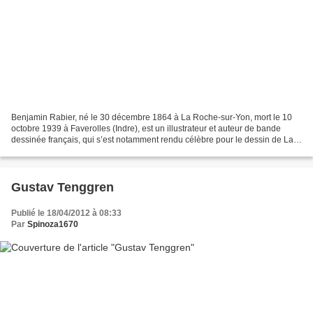
Benjamin Rabier, né le 30 décembre 1864 à La Roche-sur-Yon, mort le 10
octobre 1939 à Faverolles (Indre), est un illustrateur et auteur de bande
dessinée français, qui s’est notamment rendu célèbre pour le dessin de La
vache qui rit, et pour le personnage...
Gustav Tenggren
Publié le 18/04/2012 à 08:33
Par
Spinoza1670