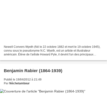
Newell Convers Wyeth (Né le 22 octobre 1882 et mort le 19 octobre 1945),
connu sous le pseudonyme N.C. Wyeth, est un artiste et illustrateur
américain. Élève de l'artiste Howard Pyle, il devint l'un des principaux
illustrateur de son époque. Durant sa...
Benjamin Rabier (1864-1939)
Publié le 19/04/2012 à 21:49
Par
Nèchetambour