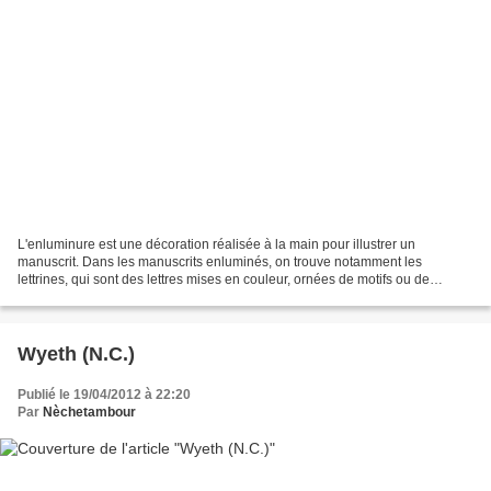
L'enluminure est une décoration réalisée à la main pour illustrer un
manuscrit. Dans les manuscrits enluminés, on trouve notamment les
lettrines, qui sont des lettres mises en couleur, ornées de motifs ou de
dessins décoratifs. des "A" ornés Les manuscrits...
Wyeth (N.C.)
Publié le 19/04/2012 à 22:20
Par
Nèchetambour