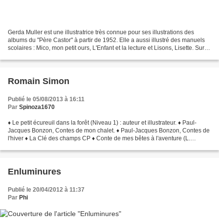
Gerda Muller est une illustratrice très connue pour ses illustrations des
albums du "Père Castor" à partir de 1952. Elle a aussi illustré des manuels
scolaires : Mico, mon petit ours, L'Enfant et la lecture et Lisons, Lisette. Sur le
blog, retrouvez par...
Romain Simon
Publié le 05/08/2013 à 16:11
Par
Spinoza1670
♦ Le petit écureuil dans la forêt (Niveau 1) : auteur et illustrateur. ♦ Paul-
Jacques Bonzon, Contes de mon chalet. ♦ Paul-Jacques Bonzon, Contes de
l'hiver ♦ La Clé des champs CP ♦ Conte de mes bêtes à l'aventure (L.
Bellocq) ♦ Le grand cerf et le lapin...
Enluminures
Publié le 20/04/2012 à 11:37
Par
Phi