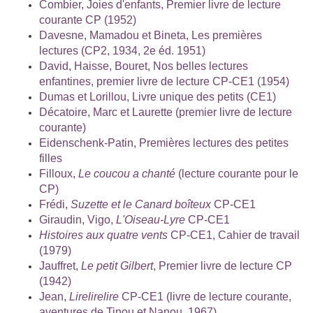
Combier, Joies d'enfants, Premier livre de lecture
courante CP (1952)
Davesne, Mamadou et Bineta, Les premières
lectures (CP2, 1934, 2e éd. 1951)
David, Haisse, Bouret, Nos belles lectures
enfantines, premier livre de lecture CP-CE1 (1954)
Dumas et Lorillou, Livre unique des petits (CE1)
Décatoire, Marc et Laurette (premier livre de lecture
courante)
Eidenschenk-Patin, Premières lectures des petites
filles
Filloux,
Le coucou a chanté
(lecture courante pour le
CP)
Frédi,
Suzette et le Canard boîteux
CP-CE1
Giraudin, Vigo,
L'Oiseau-Lyre
CP-CE1
Histoires aux quatre vents
CP-CE1, Cahier de travail
(1979)
Jauffret,
Le petit Gilbert
, Premier livre de lecture CP
(1942)
Jean,
Lirelirelire
CP-CE1 (livre de lecture courante,
aventures de Tinou et Nanou, 1967)