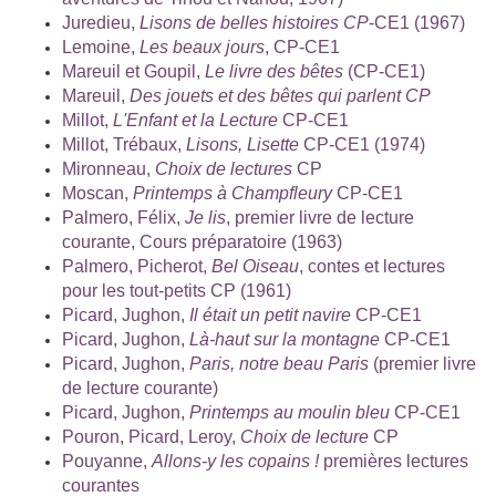
Juredieu,
Lisons de belles histoires CP
-CE1 (1967)
Lemoine,
Les beaux jours
, CP-CE1
Mareuil et Goupil,
Le livre des bêtes
(CP-CE1)
Mareuil,
Des jouets et des bêtes qui parlent CP
Millot,
L'Enfant et la Lecture
CP-CE1
Millot, Trébaux,
Lisons, Lisette
CP-CE1 (1974)
Mironneau,
Choix de lectures
CP
Moscan,
Printemps à Champfleury
CP-CE1
Palmero, Félix,
Je lis
, premier livre de lecture
courante, Cours préparatoire (1963)
Palmero, Picherot,
Bel Oiseau
, contes et lectures
pour les tout-petits CP (1961)
Picard, Jughon,
Il était un petit navire
CP-CE1
Picard, Jughon,
Là-haut sur la montagne
CP-CE1
Picard, Jughon,
Paris, notre beau Paris
(premier livre
de lecture courante)
Picard, Jughon,
Printemps au moulin bleu
CP-CE1
Pouron, Picard, Leroy,
Choix de lecture
CP
Pouyanne,
Allons-y les copains !
premières lectures
courantes