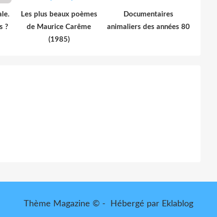
le.
Les plus beaux poèmes
Documentaires
s ?
de Maurice Carême
animaliers des années 80
(1985)
Thème Magazine © - Hébergé par
Eklablog