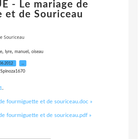
 - Le mariage de
 et de Souriceau
e Souriceau
,
,
,
re
lyre
manuel
oiseau
06.2012
…
 Spinoza1670
.
1
de fourmiguette et de souriceau.doc »
de fourmiguette et de souriceau.pdf »