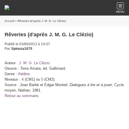
MENU
Accueil
» Rêveries (d'après J. M. G. Le Clézio)
Rêveries (d'après J. M. G. Le Clézio)
Publié le 03/06/2013 à 14:27
Par
Spinoza1670
Auteur :
J. M. G. Le Clézio
.
Oeuvre :
Terra Amata
, éd. Gallimard
.
Genre :
théâtre
.
Niveaux :
4
(CM1) ou
5
(CM2).
Source : Jean Barbé et Edgar Monteil,
Dialogues à lire et à jouer
, Cycle
moyen, Nathan, 1981.
Retour au sommaire.