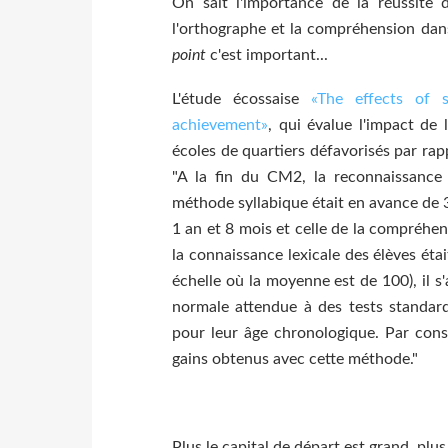
On sait l'importance de la réussite d
l'orthographe et la compréhension dan
point
c'est important...
L'étude écossaise
«The effects of sy
achievement»
, qui évalue l'impact de
écoles de quartiers défavorisés par rap
"A la fin du CM2, la reconnaissance
méthode syllabique était en avance de 3
1 an et 8 mois et celle de la compréhe
la connaissance lexicale des élèves ét
échelle où la moyenne est de 100), il s
normale attendue à des tests standard
pour leur âge chronologique. Par cons
gains obtenus avec cette méthode."
Plus le capital de départ est grand, plus