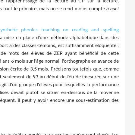
e l'apprentissage de la lecture au CP sur la lecture,
s tout le primaire, mais on se rend moins compte
à quel
nthetic phonics teaching on reading and spelling
 la mise en place d'une méthode alphabétique dans des
port à des classes-témoins, est suffisamment éloquente :
 de mots des élèves de ZEP ayant bénéficié de cette
 ans 6 mois sur l'âge normal, l'orthographe en avance de
nsion écrite de 3,5 mois. Précisons toutefois que, comme
ait seulement de 93 au début de l'étude (mesurée sur une
'agit d'un groupe d'élèves pour lesquelles la performance
isés devait plutôt se situer en-dessous de la moyenne
équent, il peut y avoir encore une sous-estimation des
 les intérêts cumulés à travers les années sont élevés. Les