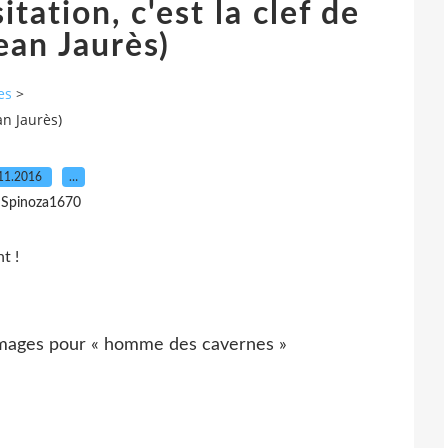
itation, c'est la clef de
ean Jaurès)
es
>
ean Jaurès)
11.2016
…
 Spinoza1670
nt !