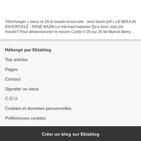
Télécharger « berry ce 28 le moulin ensorcele - rene bazin.pdf » LE MOULIN
ENSORCELÉ - RENÉ BAZIN Le méchant meunier Qu'a donc mon joli
moulin? Pour désensorceler le moulin Conte n°28 sur 35 de Marcel Berry,
Une semaine avec... CE Hachette, rééd. 196...
Hébergé par Eklablog
Top articles
Pages
Contact
Signaler un abus
C.G.U.
Cookies et données personnelles
Préférences cookies
Créer un blog sur Eklablog