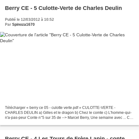
Berry CE - 5 Culotte-Verte de Charles Deulin
Publié le 12/03/2012 à 10:52
Par
Spinoza1670
Télécharger « berry ce 05 - culotte verte.pdf » CULOTTE-VERTE -
CHARLES DEULIN a) Gilles et le dragon b) Chez le comte c) L'homme-qui-
n'a-pas-peur Conte n°5 sur 35 de --> Marcel Berry, Une semaine avec ... CE
<-- Hachette, rééd. 1965.
Berry CE - 4 Les Tours de Frère Lapin - conte