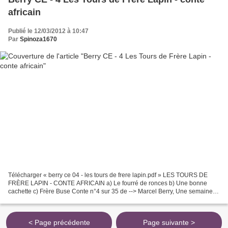
africain
Publié le 12/03/2012 à 10:47
Par
Spinoza1670
Télécharger « berry ce 04 - les tours de frere lapin.pdf » LES TOURS DE
FRÈRE LAPIN - CONTE AFRICAIN a) Le fourré de ronces b) Une bonne
cachette c) Frère Buse Conte n°4 sur 35 de --> Marcel Berry, Une semaine
avec ... CE <-- Hachette, rééd. 1965.
< Page précédente
Page suivante >