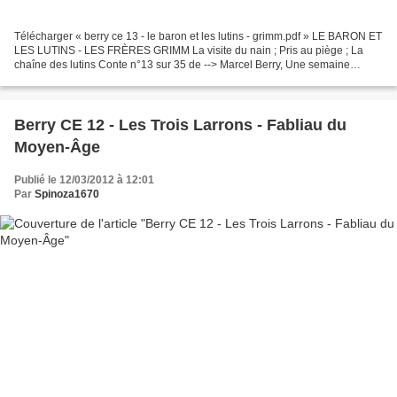
Télécharger « berry ce 13 - le baron et les lutins - grimm.pdf » LE BARON ET
LES LUTINS - LES FRÈRES GRIMM La visite du nain ; Pris au piège ; La
chaîne des lutins Conte n°13 sur 35 de --> Marcel Berry, Une semaine
avec... CE <-- Hachette, rééd. 1965...
Berry CE 12 - Les Trois Larrons - Fabliau du
Moyen-Âge
Publié le 12/03/2012 à 12:01
Par
Spinoza1670