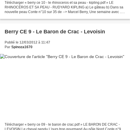
Télécharger « berry ce 10 - le rhinoceros et sa peau - kipling.pdf » LE
RHINOCÉROS ET SA PEAU - RUDYARD KIPLING a) Le gâteau b) Dans sa
nouvelle peau Conte n°10 sur 35 de --> Marcel Berry, Une semaine avec ...
CE <-- Hachette, rééd. 1965.
Berry CE 9 - Le Baron de Crac - Levoisin
Publié le 12/03/2012 à 11:47
Par
Spinoza1670
Télécharger « berry ce 09 - le baron de crac.pdf » LE BARON DE CRAC -
LEVOISIN Le cheval pendu L'ours trop gourmand Au pôle Nord Conte n°9