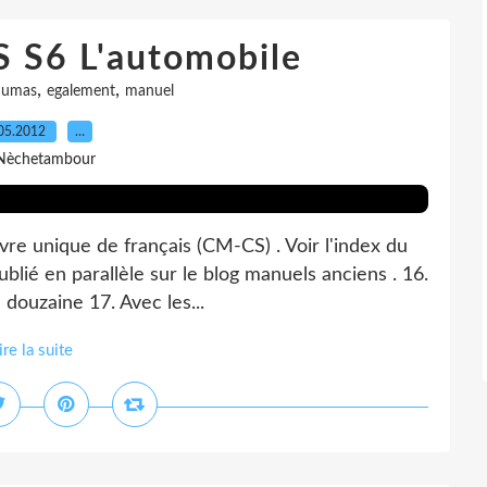
 S6 L'automobile
,
,
dumas
egalement
manuel
05.2012
…
Nèchetambour
vre unique de français (CM-CS) . Voir l'index du
blié en parallèle sur le blog manuels anciens . 16.
a douzaine 17. Avec les...
ire la suite