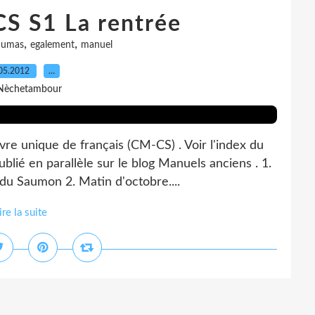
S S1 La rentrée
,
,
dumas
egalement
manuel
05.2012
…
Nèchetambour
vre unique de français (CM-CS) . Voir l'index du
blié en parallèle sur le blog Manuels anciens . 1.
u Saumon 2. Matin d'octobre....
ire la suite