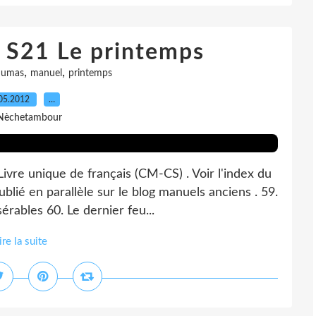
S21 Le printemps
,
,
dumas
manuel
printemps
05.2012
…
Nèchetambour
ivre unique de français (CM-CS) . Voir l'index du
blié en parallèle sur le blog manuels anciens . 59.
rables 60. Le dernier feu...
ire la suite