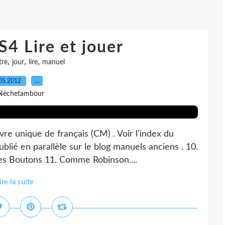
4 Lire et jouer
,
,
,
tre
jour
lire
manuel
05.2012
…
Nèchetambour
vre unique de français (CM) . Voir l'index du
blié en parallèle sur le blog manuels anciens . 10.
es Boutons 11. Comme Robinson....
ire la suite