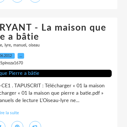
RYANT - La maison que
e a bâtie
,
,
,
re
lyre
manuel
oiseau
06.2012
…
 Spinoza1670
-CE1 . TAPUSCRIT : Télécharger « 01 la maison
harger « 01 la maison que pierre a batie.pdf »
anuels de lecture L'Oiseau-lyre ne...
ire la suite