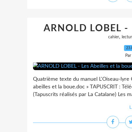
ARNOLD LOBEL - Le
,
cahier
lectu
23.
Par
Quatrième texte du manuel L'Oiseau-lyre 
abeilles et la boue.doc » TAPUSCRIT : Téléc
(Tapuscrits réalisés par La Catalane) Les m
L