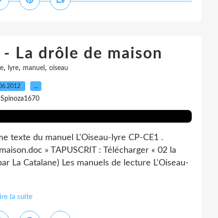
 La drôle de maison
,
,
,
re
lyre
manuel
oiseau
06.2012
…
 Spinoza1670
e texte du manuel L'Oiseau-lyre CP-CE1 .
 maison.doc » TAPUSCRIT : Télécharger « 02 la
 par La Catalane) Les manuels de lecture L'Oiseau-
ire la suite