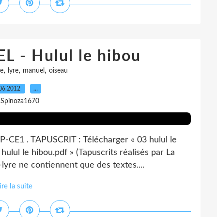
 - Hulul le hibou
,
,
,
re
lyre
manuel
oiseau
06.2012
…
 Spinoza1670
P-CE1 . TAPUSCRIT : Télécharger « 03 hulul le
ulul le hibou.pdf » (Tapuscrits réalisés par La
lyre ne contiennent que des textes....
ire la suite