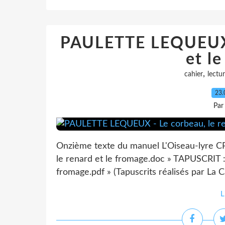
PAULETTE LEQUEUX -
et l
,
cahier
lectu
23.
Par
Onzième texte du manuel L'Oiseau-lyre CP
le renard et le fromage.doc » TAPUSCRIT : 
fromage.pdf » (Tapuscrits réalisés par La C
L