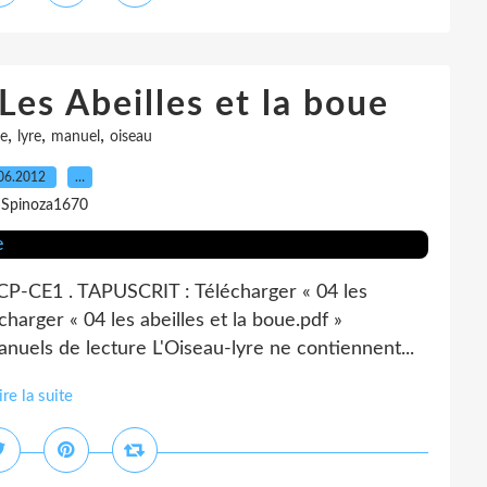
s Abeilles et la boue
,
,
,
re
lyre
manuel
oiseau
06.2012
…
 Spinoza1670
CP-CE1 . TAPUSCRIT : Télécharger « 04 les
harger « 04 les abeilles et la boue.pdf »
anuels de lecture L'Oiseau-lyre ne contiennent...
ire la suite