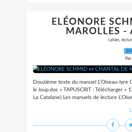
ELÉONORE SCHM
MAROLLES - À 
,
cahier
lectu
23.
Par
Douzième texte du manuel L'Oiseau-lyre C
le loup.doc » TAPUSCRIT : Télécharger « 12 
La Catalane) Les manuels de lecture L'Oise
L