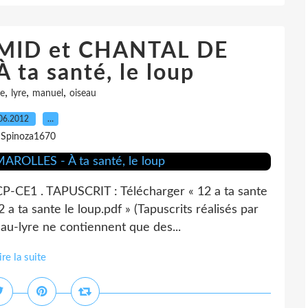
ID et CHANTAL DE
ta santé, le loup
,
,
,
re
lyre
manuel
oiseau
06.2012
…
 Spinoza1670
P-CE1 . TAPUSCRIT : Télécharger « 12 a ta sante
a ta sante le loup.pdf » (Tapuscrits réalisés par
au-lyre ne contiennent que des...
ire la suite