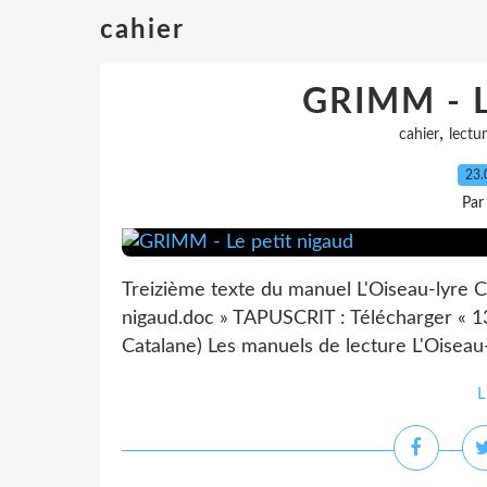
cahier
GRIMM - L
,
cahier
lectu
23.
Par
Treizième texte du manuel L'Oiseau-lyre C
nigaud.doc » TAPUSCRIT : Télécharger « 13 
Catalane) Les manuels de lecture L'Oiseau-
L