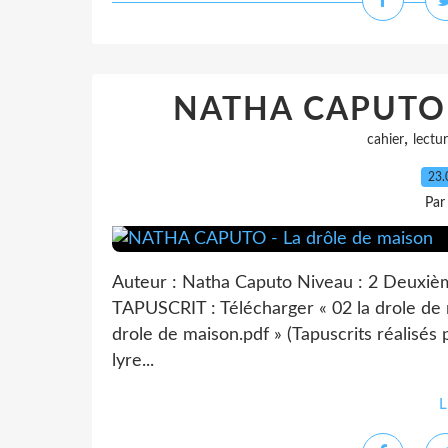
NATHA CAPUTO -
,
cahier
lectu
23.
Par
Auteur : Natha Caputo Niveau : 2 Deuxièm
TAPUSCRIT : Télécharger « 02 la drole de
drole de maison.pdf » (Tapuscrits réalisés
lyre...
L