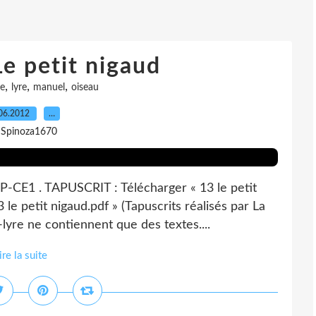
e petit nigaud
,
,
,
re
lyre
manuel
oiseau
06.2012
…
 Spinoza1670
P-CE1 . TAPUSCRIT : Télécharger « 13 le petit
le petit nigaud.pdf » (Tapuscrits réalisés par La
lyre ne contiennent que des textes....
ire la suite