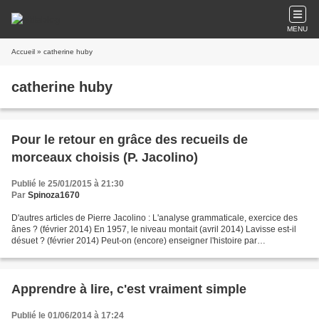
MENU
Accueil
» catherine huby
catherine huby
Pour le retour en grâce des recueils de
morceaux choisis (P. Jacolino)
Publié le 25/01/2015 à 21:30
Par
Spinoza1670
D'autres articles de Pierre Jacolino : L'analyse grammaticale, exercice des
ânes ? (février 2014) En 1957, le niveau montait (avril 2014) Lavisse est-il
désuet ? (février 2014) Peut-on (encore) enseigner l'histoire par
l'observation ? (2013) Nos grands-parents...
Apprendre à lire, c'est vraiment simple
Publié le 01/06/2014 à 17:24