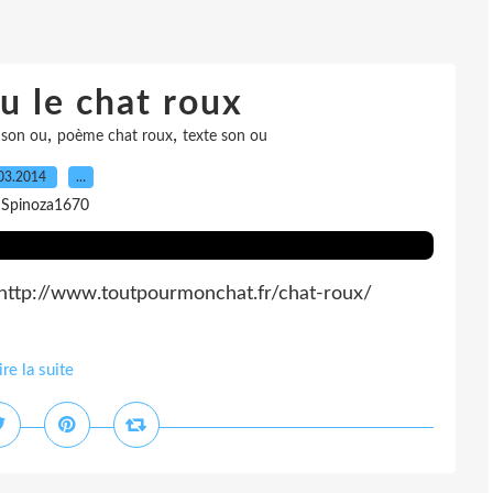
 le chat roux
,
,
 son ou
poème chat roux
texte son ou
03.2014
…
 Spinoza1670
: http://www.toutpourmonchat.fr/chat-roux/
ire la suite