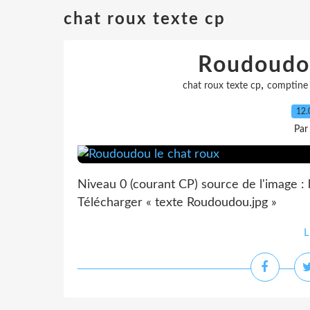
chat roux texte cp
Roudoudou
,
chat roux texte cp
comptine
12.
Par
Niveau 0 (courant CP) source de l'image 
Télécharger « texte Roudoudou.jpg »
L