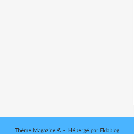
Thème Magazine © - Hébergé par
Eklablog