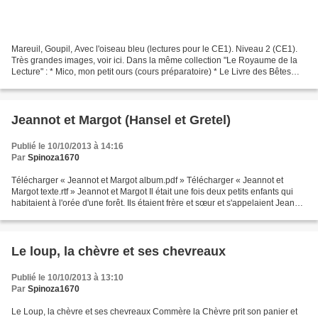
Mareuil, Goupil, Avec l'oiseau bleu (lectures pour le CE1). Niveau 2 (CE1).
Très grandes images, voir ici. Dans la même collection "Le Royaume de la
Lecture" : * Mico, mon petit ours (cours préparatoire) * Le Livre des Bêtes
(premier livre de lecture...
Jeannot et Margot (Hansel et Gretel)
Publié le 10/10/2013 à 14:16
Par
Spinoza1670
Télécharger « Jeannot et Margot album.pdf » Télécharger « Jeannot et
Margot texte.rtf » Jeannot et Margot Il était une fois deux petits enfants qui
habitaient à l'orée d'une forêt. Ils étaient frère et sœur et s'appelaient Jeannot
et Margot. Ils vivaient...
Le loup, la chèvre et ses chevreaux
Publié le 10/10/2013 à 13:10
Par
Spinoza1670
Le Loup, la chèvre et ses chevreaux Commère la Chèvre prit son panier et