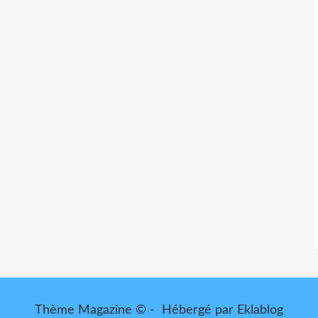
Thème Magazine © - Hébergé par
Eklablog