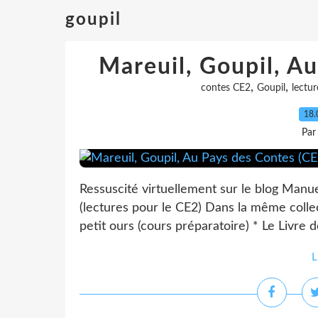
goupil
Mareuil, Goupil, A
,
,
contes CE2
Goupil
lectu
18.
Par
Ressuscité virtuellement sur le blog Manue
(lectures pour le CE2) Dans la même colle
petit ours (cours préparatoire) * Le Livre d
L