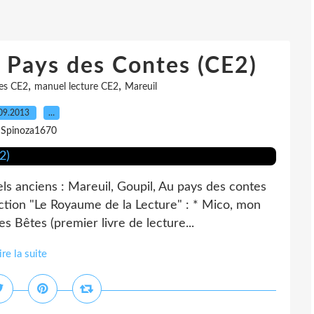
u Pays des Contes (CE2)
,
,
res CE2
manuel lecture CE2
Mareuil
09.2013
…
 Spinoza1670
ls anciens : Mareuil, Goupil, Au pays des contes
ction "Le Royaume de la Lecture" : * Mico, mon
es Bêtes (premier livre de lecture...
ire la suite