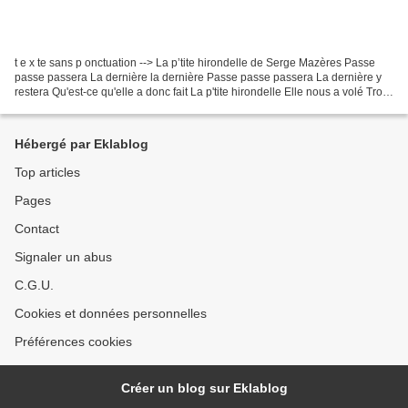
t e x te sans p onctuation --> La p’tite hirondelle de Serge Mazères Passe
passe passera La dernière la dernière Passe passe passera La dernière y
restera Qu'est-ce qu'elle a donc fait La p'tite hirondelle Elle nous a volé Trois
p'tits sacs de blé Nous...
Hébergé par Eklablog
Top articles
Pages
Contact
Signaler un abus
C.G.U.
Cookies et données personnelles
Préférences cookies
Créer un blog sur Eklablog