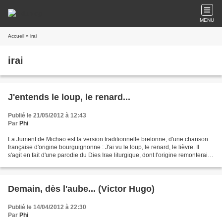
MENU
Accueil
» irai
irai
J'entends le loup, le renard...
Publié le 21/05/2012 à 12:43
Par
Phi
La Jument de Michao est la version traditionnelle bretonne, d'une chanson
française d'origine bourguignonne : J'ai vu le loup, le renard, le lièvre. Il
s'agit en fait d'une parodie du Dies Irae liturgique, dont l'origine remonterait
au XV e siècle dans...
Demain, dès l'aube... (Victor Hugo)
Publié le 14/04/2012 à 22:30
Par
Phi