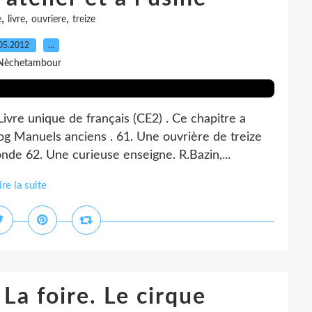
,
,
,
e
livre
ouvriere
treize
05.2012
…
Nèchetambour
ivre unique de français (CE2) . Ce chapitre a
log Manuels anciens . 61. Une ouvrière de treize
de 62. Une curieuse enseigne. R.Bazin,...
ire la suite
a foire. Le cirque