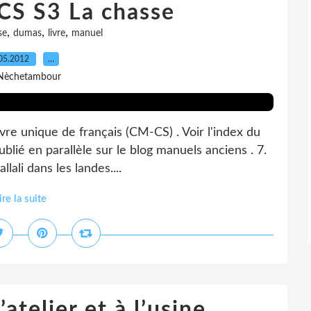
S S3 La chasse
,
,
,
se
dumas
livre
manuel
05.2012
…
Nèchetambour
vre unique de français (CM-CS) . Voir l'index du
blié en parallèle sur le blog manuels anciens . 7.
llali dans les landes....
ire la suite
atelier et à l’usine