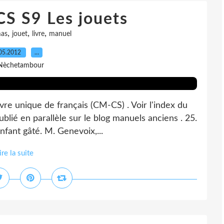
S S9 Les jouets
,
,
,
as
jouet
livre
manuel
05.2012
…
Nèchetambour
vre unique de français (CM-CS) . Voir l'index du
blié en parallèle sur le blog manuels anciens . 25.
nfant gâté. M. Genevoix,...
ire la suite