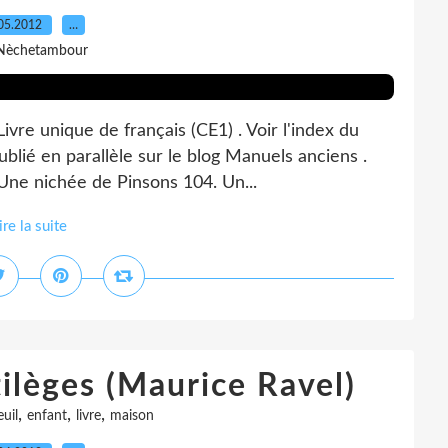
05.2012
…
Nèchetambour
vre unique de français (CE1) . Voir l'index du
blié en parallèle sur le blog Manuels anciens .
Une nichée de Pinsons 104. Un...
ire la suite
tilèges (Maurice Ravel)
,
,
,
uil
enfant
livre
maison