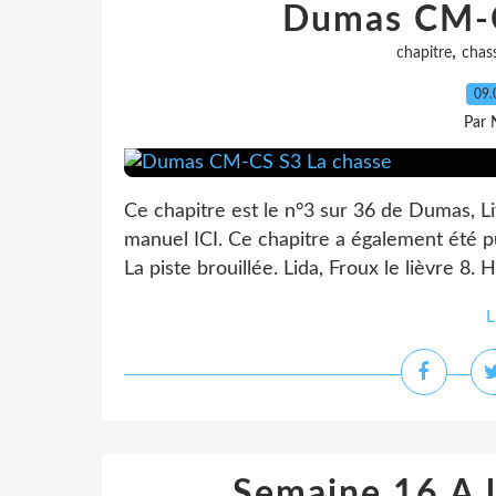
Dumas CM-C
,
chapitre
chas
09.
Par 
Ce chapitre est le n°3 sur 36 de Dumas, Li
manuel ICI. Ce chapitre a également été pu
La piste brouillée. Lida, Froux le lièvre 8. Ha
L
Semaine 16 A l’