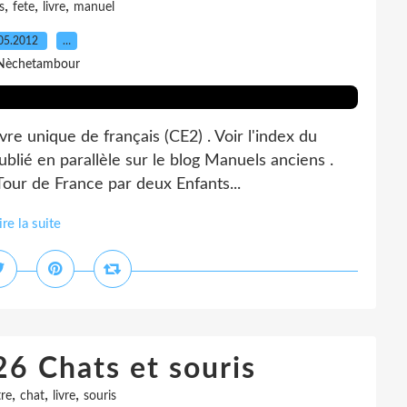
,
,
,
s
fete
livre
manuel
05.2012
…
Nèchetambour
re unique de français (CE2) . Voir l'index du
blié en parallèle sur le blog Manuels anciens .
 Tour de France par deux Enfants...
ire la suite
6 Chats et souris
,
,
,
tre
chat
livre
souris