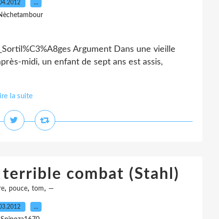
04.2012
…
Nèchetambour
les_Sortil%C3%A8ges Argument Dans une vieille
rès-midi, un enfant de sept ans est assis,
ire la suite
terrible combat (Stahl)
,
,
,
re
pouce
tom
—
03.2012
…