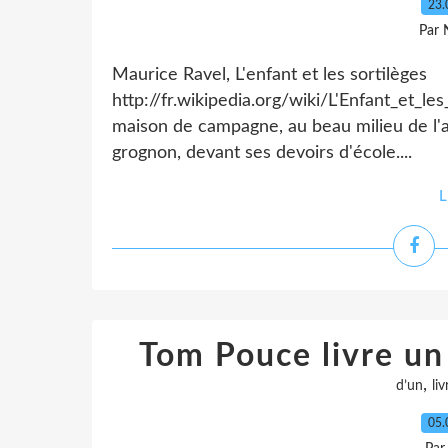
23.
Par 
Maurice Ravel, L'enfant et les sortilèges
http://fr.wikipedia.org/wiki/L'Enfant_et_
maison de campagne, au beau milieu de l'ap
grognon, devant ses devoirs d'école....
L
Tom Pouce livre un 
,
d’un
liv
05.