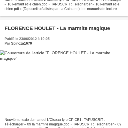
« 10 l-enfant et le chien.doc » TAPUSCRIT : Télécharger « 10 l-enfant et le
chien.pdf » (Tapuscrits réalisés par La Catalane) Les manuels de lecture
L'Oiseau-lyre ne contiennent que...
FLORENCE HOULET - La marmite magique
Publié le 23/06/2012 à 10:05
Par
Spinoza1670
Neuvième texte du manuel L'Oiseau-lyre CP-CE1 . TAPUSCRIT :
Télécharger « 09 la marmite magique.doc » TAPUSCRIT : Télécharger « 09