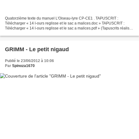
Quatorzième texte du manuel L'Oiseau-lyre CP-CE1 . TAPUSCRIT :
Télécharger « 14 l-ours reglisse et le sac a malices.doc » TAPUSCRIT :
Télécharger « 14 l-ours reglisse et le sac a malices.pdf » (Tapuscrits réalisés
par La Catalane) Les manuels de lecture...
GRIMM - Le petit nigaud
Publié le 23/06/2012 à 10:06
Par
Spinoza1670