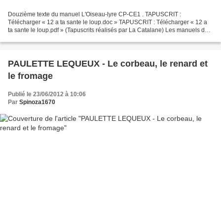
Douzième texte du manuel L'Oiseau-lyre CP-CE1 . TAPUSCRIT :
Télécharger « 12 a ta sante le loup.doc » TAPUSCRIT : Télécharger « 12 a
ta sante le loup.pdf » (Tapuscrits réalisés par La Catalane) Les manuels de
lecture L'Oiseau-lyre ne contiennent que des...
PAULETTE LEQUEUX - Le corbeau, le renard et
le fromage
Publié le 23/06/2012 à 10:06
Par
Spinoza1670