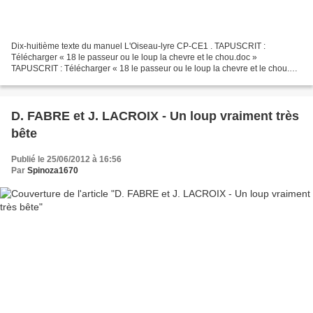
Dix-huitième texte du manuel L'Oiseau-lyre CP-CE1 . TAPUSCRIT :
Télécharger « 18 le passeur ou le loup la chevre et le chou.doc »
TAPUSCRIT : Télécharger « 18 le passeur ou le loup la chevre et le chou.pdf
» (Tapuscrits réalisés par La Catalane) 18. HENRI...
D. FABRE et J. LACROIX - Un loup vraiment très
bête
Publié le 25/06/2012 à 16:56
Par
Spinoza1670