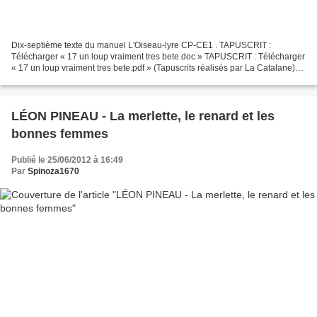
Dix-septième texte du manuel L'Oiseau-lyre CP-CE1 . TAPUSCRIT :
Télécharger « 17 un loup vraiment tres bete.doc » TAPUSCRIT : Télécharger
« 17 un loup vraiment tres bete.pdf » (Tapuscrits réalisés par La Catalane)
17. D. FABRE et J. LACROIX - Un loup...
LÉON PINEAU - La merlette, le renard et les
bonnes femmes
Publié le 25/06/2012 à 16:49
Par
Spinoza1670