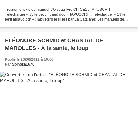
Treizième texte du manuel L'Oiseau-lyre CP-CE1 . TAPUSCRIT :
Télécharger « 13 le petit nigaud.doc » TAPUSCRIT : Télécharger « 13 le
petit nigaud.pdf » (Tapuscrits réalisés par La Catalane) Les manuels de
lecture L'Oiseau-lyre ne contiennent que des textes....
ELÉONORE SCHMID et CHANTAL DE
MAROLLES - À ta santé, le loup
Publié le 23/06/2012 à 10:06
Par
Spinoza1670