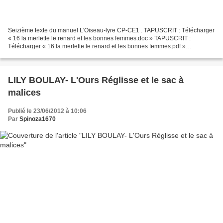
Seizième texte du manuel L'Oiseau-lyre CP-CE1 . TAPUSCRIT : Télécharger
« 16 la merlette le renard et les bonnes femmes.doc » TAPUSCRIT :
Télécharger « 16 la merlette le renard et les bonnes femmes.pdf »
(Tapuscrits réalisés par La Catalane) 16. LÉON...
LILY BOULAY- L'Ours Réglisse et le sac à
malices
Publié le 23/06/2012 à 10:06
Par
Spinoza1670