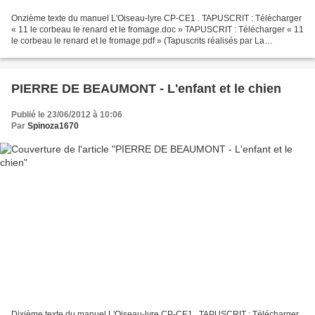
Onzième texte du manuel L'Oiseau-lyre CP-CE1 . TAPUSCRIT : Télécharger
« 11 le corbeau le renard et le fromage.doc » TAPUSCRIT : Télécharger « 11
le corbeau le renard et le fromage.pdf » (Tapuscrits réalisés par La
Catalane) Les manuels de lecture L'Oiseau-lyre...
PIERRE DE BEAUMONT - L'enfant et le chien
Publié le 23/06/2012 à 10:06
Par
Spinoza1670
Dixième texte du manuel L'Oiseau-lyre CP-CE1 . TAPUSCRIT : Télécharger