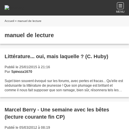
MENU
Accueil
» manuel de lecture
manuel de lecture
Littérature... oui, mais laquelle ? (C. Huby)
Publié le 25/01/2015 à 21:16
Par
Spinoza1670
Sujet bien souvent évoqué sur les forums, avec pertes et fracas... Qu'elle est
séduisante la littérature de jeunesse ! Que son plumage est brillant et
comme il nous fait supposer que son ramage, bien sûr, résonnera tels les
musettes et les hautbois de...
Marcel Berry - Une semaine avec les bêtes
(lecture courante fin CP)
Publié le 05/03/2012 à 08:19