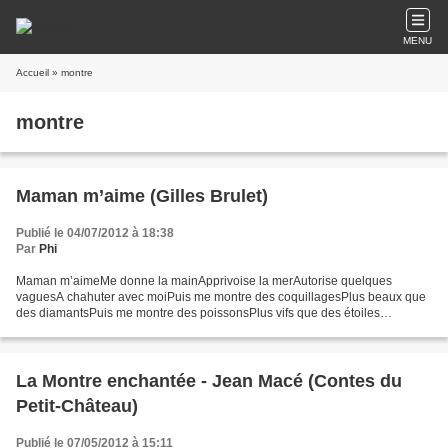
MENU
Accueil
» montre
montre
Maman m’aime (Gilles Brulet)
Publié le 04/07/2012 à 18:38
Par
Phi
Maman m’aimeMe donne la mainApprivoise la merAutorise quelques
vaguesA chahuter avec moiPuis me montre des coquillagesPlus beaux que
des diamantsPuis me montre des poissonsPlus vifs que des étoiles
filantesPuis me montre des crabesQui sont les petits...
La Montre enchantée - Jean Macé (Contes du
Petit-Château)
Publié le 07/05/2012 à 15:11