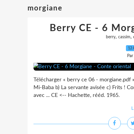
morgiane
Berry CE - 6 Morg
,
,
berry
cassim
12.
Par
Télécharger « berry ce 06 - morgiane.p
Mi-Baba b) La servante avisée c) Frits ! 
avec ... CE <-- Hachette, rééd. 1965.
L