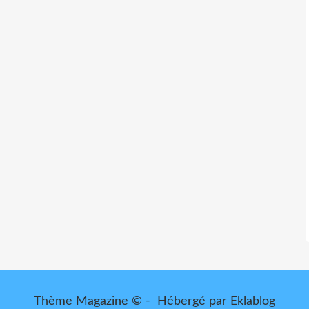
Thème Magazine © - Hébergé par
Eklablog