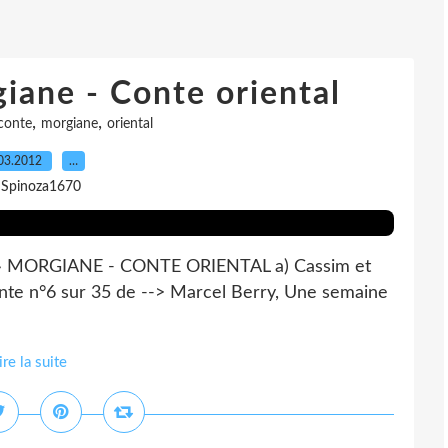
iane - Conte oriental
,
,
conte
morgiane
oriental
03.2012
…
 Spinoza1670
df » MORGIANE - CONTE ORIENTAL a) Cassim et
Conte n°6 sur 35 de --> Marcel Berry, Une semaine
ire la suite