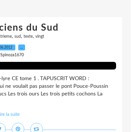
ciens du Sud
,
,
,
trieme
sud
texte
vingt
06.2012
…
 Spinoza1670
au-lyre CE tome 1 . TAPUSCRIT WORD :
i ne voulait pas passer le pont Pouce-Poussin
cs Les trois ours Les trois petits cochons La
ire la suite