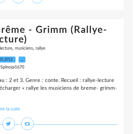
Brême - Grimm (Rallye-
cture)
,
,
lecture
musiciens
rallye
05.2012
…
 Spinoza1670
: 2 et 3. Genre : conte. Recueil : rallye-lecture
lécharger « rallye les musiciens de breme- grimm-
ire la suite