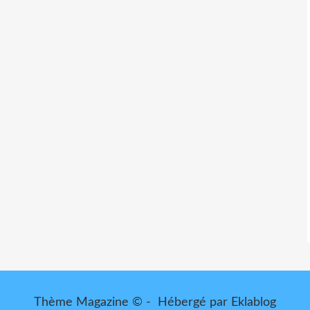
Thème Magazine © - Hébergé par
Eklablog