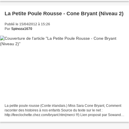
La Petite Poule Rousse - Cone Bryant (Niveau 2)
Publié le 15/04/2012 à 15:26
Par
Spinoza1670
La petite poule rousse (Conte irlandais.) Miss Sara Cone Bryant, Comment
raconter des histoires à nos enfants Source du texte sur le net :
http://feeclochette.chez.com/bryant.htm(merci !!!) Lien proposé par Sowandi
(Merci) Télécharger « la petite poule...