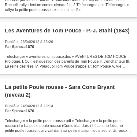
Recueil: rallye-lecture contes niveau 2 et 3 Téléchargement: Télécharger «
rallye la petite poule rousse texte et qcm.pdf »
Les Aventures de Tom Pouce - P.-J. Stahl (1843)
Publié le 28/04/2012 à 23:20
Par
Spinoza1670
Télécharger « aventures tom pouce.doc » AVENTURES DE TOM POUCE
Prologue. I. Où il est question des parents de Tom Pouce II. L’enchanteur III.
La reine des fées IV. Pourquoi Tom Pouce s’appelait Tom Pouce V. Vie
privée de Tom Pouce VI. Enfance de Tom Pouce....
La petite Poule rousse - Sara Cone Bryant
(niveau 2)
Publié le 24/04/2012 à 20:14
Par
Spinoza1670
Télécharger « la petite poule rousse.pdf » Télécharger « la petite poule
rousse.rtf » La petite poule rousse (Conte irlandais.) Il était une fois une
petite poule rousse, qui vivait dans sa petite maison, toute seule. Un vieux
Renard, habile et rusé,...