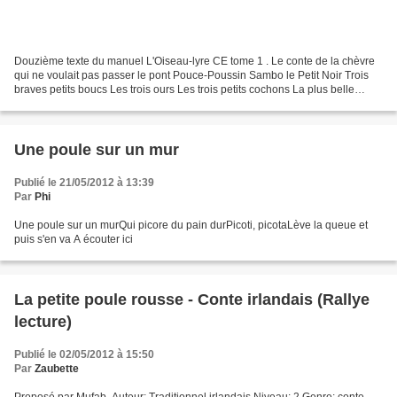
Douzième texte du manuel L'Oiseau-lyre CE tome 1 . Le conte de la chèvre
qui ne voulait pas passer le pont Pouce-Poussin Sambo le Petit Noir Trois
braves petits boucs Les trois ours Les trois petits cochons La plus belle
queue Le petit chacal et le crocodile...
Une poule sur un mur
Publié le 21/05/2012 à 13:39
Par
Phi
Une poule sur un murQui picore du pain durPicoti, picotaLève la queue et
puis s'en va A écouter ici
La petite poule rousse - Conte irlandais (Rallye
lecture)
Publié le 02/05/2012 à 15:50
Par
Zaubette
Proposé par Mufab. Auteur: Traditionnel irlandais Niveau: 2 Genre: conte