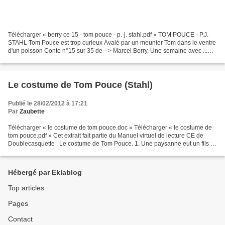
Télécharger « berry ce 15 - tom pouce - p.-j. stahl.pdf » TOM POUCE - P.J.
STAHL Tom Pouce est trop curieux Avalé par un meunier Tom dans le ventre
d'un poisson Conte n°15 sur 35 de --> Marcel Berry, Une semaine avec ...
CE <-- Hachette, rééd. 1965.
Le costume de Tom Pouce (Stahl)
Publié le 28/02/2012 à 17:21
Par
Zaubette
Télécharger « le costume de tom pouce.doc » Télécharger « le costume de
tom pouce.pdf » Cet extrait fait partie du Manuel virtuel de lecture CE de
Doublecasquette . Le costume de Tom Pouce. 1. Une paysanne eut un fils si
petit, si petit, que, quand on...
Hébergé par Eklablog
Top articles
Pages
Contact