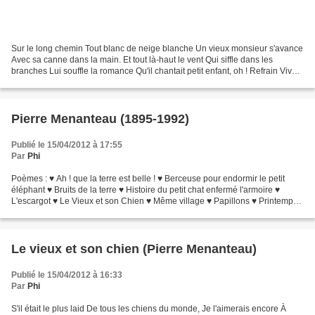
Sur le long chemin Tout blanc de neige blanche Un vieux monsieur s'avance
Avec sa canne dans la main. Et tout là-haut le vent Qui siffle dans les
branches Lui souffle la romance Qu'il chantait petit enfant, oh ! Refrain Vive
le vent, vive le vent, Vive...
Pierre Menanteau (1895-1992)
Publié le 15/04/2012 à 17:55
Par
Phi
Poèmes : ♥ Ah ! que la terre est belle ! ♥ Berceuse pour endormir le petit
éléphant ♥ Bruits de la terre ♥ Histoire du petit chat enfermé l'armoire ♥
L'escargot ♥ Le Vieux et son Chien ♥ Même village ♥ Papillons ♥ Printemps
♥ Simplicité Récits : ♦ Un...
Le vieux et son chien (Pierre Menanteau)
Publié le 15/04/2012 à 16:33
Par
Phi
S'il était le plus laid De tous les chiens du monde, Je l'aimerais encore À