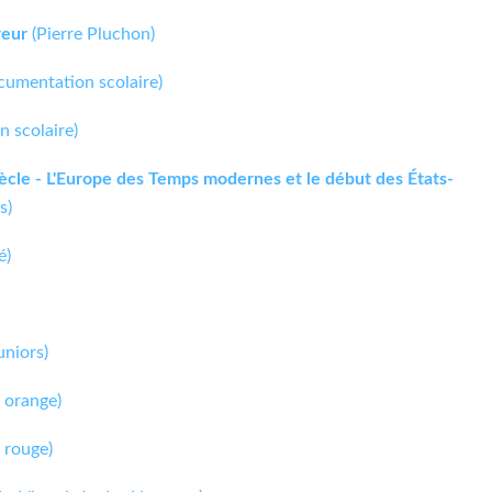
reur
(Pierre Pluchon)
umentation scolaire)
 scolaire)
iècle - L'Europe des Temps modernes et le début des États-
s)
é)
uniors)
. orange)
. rouge)