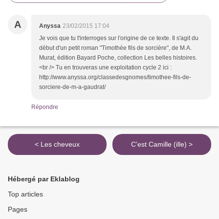
A
Anyssa
23/02/2015 17:04
Je vois que tu t'interroges sur l'origine de ce texte. Il s'agit du
début d'un petit roman "Timothée fils de sorcière", de M.A.
Murat, édition Bayard Poche, collection Les belles histoires.
<br /> Tu en trouveras une exploitation cycle 2 ici :
http://www.anyssa.org/classedesgnomes/timothee-fils-de-
sorciere-de-m-a-gaudrat/
Répondre
< Les cheveux
C'est Camille (ille) >
Hébergé par Eklablog
Top articles
Pages