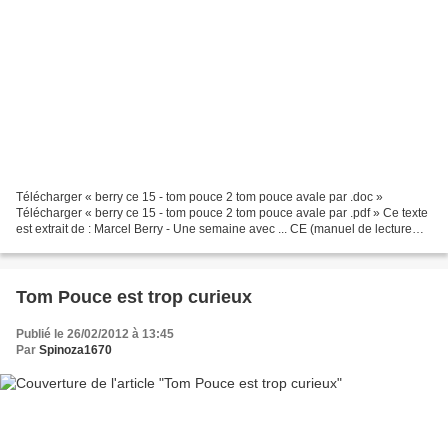
Télécharger « berry ce 15 - tom pouce 2 tom pouce avale par .doc »
Télécharger « berry ce 15 - tom pouce 2 tom pouce avale par .pdf » Ce texte
est extrait de : Marcel Berry - Une semaine avec ... CE (manuel de lecture
courante) 15. TOM POUCE P.J. STAHL...
Tom Pouce est trop curieux
Publié le 26/02/2012 à 13:45
Par
Spinoza1670