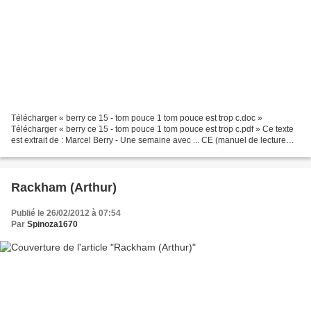
Télécharger « berry ce 15 - tom pouce 1 tom pouce est trop c.doc »
Télécharger « berry ce 15 - tom pouce 1 tom pouce est trop c.pdf » Ce texte
est extrait de : Marcel Berry - Une semaine avec ... CE (manuel de lecture
courante) 15. TOM POUCE P.J. STAHL...
Rackham (Arthur)
Publié le 26/02/2012 à 07:54
Par
Spinoza1670