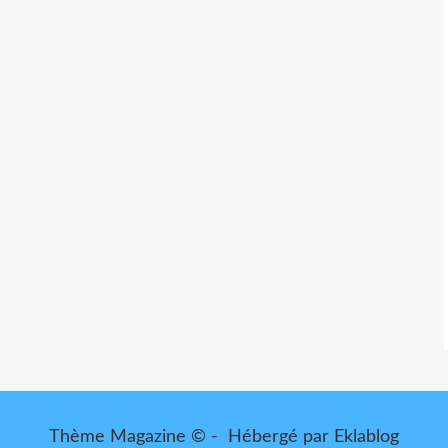
Thème Magazine © - Hébergé par
Eklablog