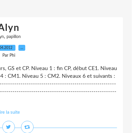
Alyn
,
lyn
papillon
04.2012
…
Par Phi
urs, GS et CP. Niveau 1 : fin CP, début CE1. Niveau
 4 : CM1. Niveau 5 : CM2. Niveaux 6 et suivants :
--------------------------------------------------------
--------------------------------------------------------
ire la suite