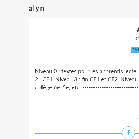
alyn
a
15.
Niveau 0 : textes pour les apprentis lecte
2 : CE1. Niveau 3 : fin CE1 et CE2. Niveau
collège 6e, 5e, etc. --------------------------
------------------------------------------------
-----...
L