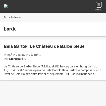
MENU
Accueil
» barde
barde
Bela Bartok, Le Château de Barbe bleue
Publié le 21/04/2012 à 18:36
Par
Spinoza1670
Le Château de Barbe-Bleue (A kékszakállú herceg vára en hongrois), op.
11, Sz. 48, est l'unique opéra de Béla Bartók. Béla Bartók le composa sur un
livret de Béla Balázs entre février et septembre 1911, sous l'influence du
Pelléas et Mélisande de Claude...